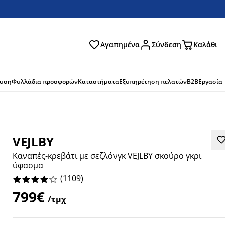
Αγαπημένα
Σύνδεση
Καλάθι
ζήτηση
ευση
Φυλλάδια προσφορών
Καταστήματα
Εξυπηρέτηση πελατών
B2B
Εργασία
VEJLBY
Καναπές-κρεβάτι με σεζλόνγκ VEJLBY σκούρο γκρι
ύφασμα
(
1109
)
799€
/τμχ
685%