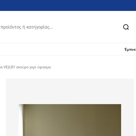
Ανα
Έμπν
γκ VEJLBY σκούρο γκρι ύφασμα
61.49684400360