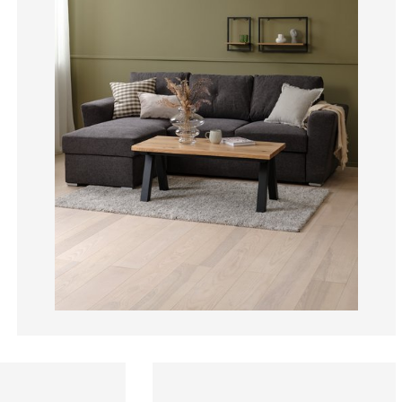
16.14066726780
5.410279531109
3.87736699729
13.07484220018