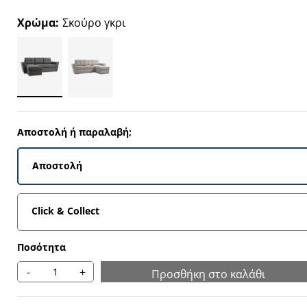
8837%
Χρώμα
:
Σκούρο γκρι
107%
486%
0342%
Αποστολή ή παραλαβή;
Αποστολή
Click & Collect
Ποσότητα
-
+
Προσθήκη στο καλάθι