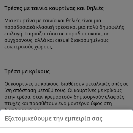
Τρέσες με ταινία κουρτίνας και θηλιές
Μια κουρτίνα με ταινία και θηλιές είναι μια
παραδοσιακά κλασική τρέσα και μια πολύ δημοφιλής
επιλογή. Ταιριάζει τόσο σε παραδοσιακούς, σε
σύγχρονους, αλλά και casual διακοσμημένους
εσωτερικούς χώρους.
Τρέσα με κρίκους
Οι κουρτίνες με κρίκους, διαθέτουν μεταλλικές οπές σε
ίση απόσταση μεταξύ τους. Οι κουρτίνες με κρίκους
στην τρέσα, όταν κρεμαστούν δημιουργούν ελαφρές
πτυχές και προσθέτουν ένα μοντέρνο ύφος στη
διακόσμησή σας.
Εξατομικεύουμε την εμπειρία σας