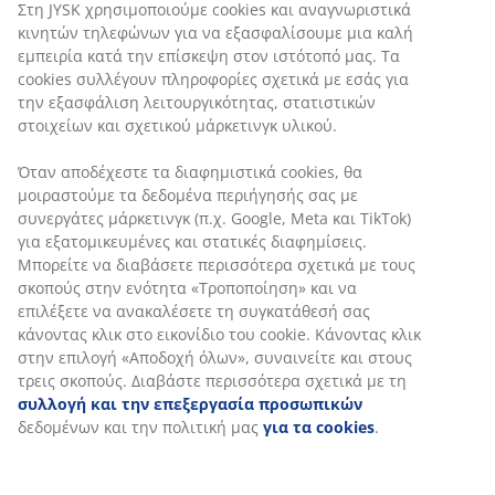
Τρέσα με θηλιές
Στη JYSK χρησιμοποιούμε cookies και αναγνωριστικά
κινητών τηλεφώνων για να εξασφαλίσουμε μια καλή
Μια κουρτίνα με τρέσα με θηλιές και κανάλι έχει μια
εμπειρία κατά την επίσκεψη στον ιστότοπό μας. Τα
σύγχρονη εμφάνιση, η οποία είναι υπέροχη και
cookies συλλέγουν πληροφορίες σχετικά με εσάς για
δημιουργεί ένα πιο ανέμελο στυλ στο δωμάτιο.
την εξασφάλιση λειτουργικότητας, στατιστικών
στοιχείων και σχετικού μάρκετινγκ υλικού.
Όταν αποδέχεστε τα διαφημιστικά cookies, θα
Τα ρολά σκίασης παραθύρων είναι η
μοιραστούμε τα δεδομένα περιήγησής σας με
συνεργάτες μάρκετινγκ (π.χ. Google, Meta και TikTok)
εύκολη επιλογή
για εξατομικευμένες και στατικές διαφημίσεις.
Μπορείτε να διαβάσετε περισσότερα σχετικά με τους
Τα ρολά σκίασης έχουν πολλά προτερήματα, κυρίως
σκοπούς στην ενότητα «Τροποποίηση» και να
λειτουργικότητας. Δεν καταλαμβάνουν πολύ χώρο και
επιλέξετε να ανακαλέσετε τη συγκατάθεσή σας
μπορούν να τοποθετηθούν έτσι ώστε να επιτρέπουν
κάνοντας κλικ στο εικονίδιο του cookie. Κάνοντας κλικ
να μπει στο χώρο όσο φως επιθυμούμε, λίγο ή πολύ.
στην επιλογή «Αποδοχή όλων», συναινείτε και στους
Τα ρολά συσκότισης επιτρέπουν πολύ λίγο φως να
τρεις σκοπούς. Διαβάστε περισσότερα σχετικά με τη
μπει στο δωμάτιο, και έτσι είναι ιδανικά για το
συλλογή και την επεξεργασία προσωπικών
υπνοδωμάτιο.
δεδομένων και την πολιτική μας
για τα cookies
.