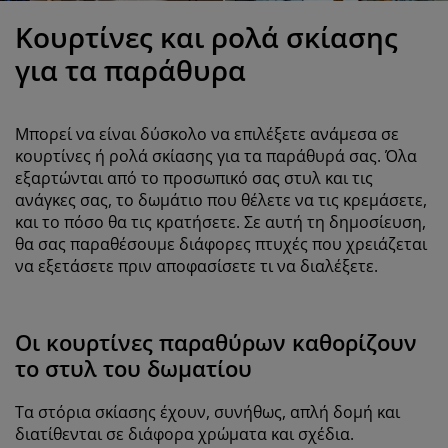
ροστασία επίπλων
ωτισμός εξωτερικού χώρου
εντόνια
κελετοί κρεβατιών
ωτισμός
Κουρτίνες και ρολά σκίασης
άμπινγκ
τουλάπες
πoστρώματα κρεβατιού
ίδη σπιτιού
για τα παράθυρα
πίπλωση υπνοδωματίου
άβλες κρεβατιού
αιδικό δωμάτιο
Μπορεί να είναι δύσκολο να επιλέξετε ανάμεσα σε
αιδικά στρώματα
ώρος πλυντηρίου
κουρτίνες ή ρολά σκίασης για τα παράθυρά σας. Όλα
εξαρτώνται από το προσωπικό σας στυλ και τις
ανάγκες σας, το δωμάτιο που θέλετε να τις κρεμάσετε,
αιδικά κρεβάτια
και το πόσο θα τις κρατήσετε. Σε αυτή τη δημοσίευση,
θα σας παραθέσουμε διάφορες πτυχές που χρειάζεται
να εξετάσετε πριν αποφασίσετε τι να διαλέξετε.
Οι κουρτίνες παραθύρων καθορίζουν
το στυλ του δωματίου
Τα στόρια σκίασης έχουν, συνήθως, απλή δομή και
διατίθενται σε διάφορα χρώματα και σχέδια.