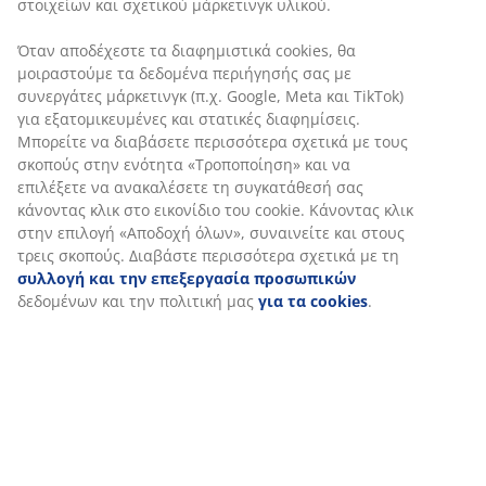
στοιχείων και σχετικού μάρκετινγκ υλικού.
Όταν αποδέχεστε τα διαφημιστικά cookies, θα
μοιραστούμε τα δεδομένα περιήγησής σας με
συνεργάτες μάρκετινγκ (π.χ. Google, Meta και TikTok)
για εξατομικευμένες και στατικές διαφημίσεις.
Μπορείτε να διαβάσετε περισσότερα σχετικά με τους
σκοπούς στην ενότητα «Τροποποίηση» και να
επιλέξετε να ανακαλέσετε τη συγκατάθεσή σας
κάνοντας κλικ στο εικονίδιο του cookie. Κάνοντας κλικ
στην επιλογή «Αποδοχή όλων», συναινείτε και στους
τρεις σκοπούς. Διαβάστε περισσότερα σχετικά με τη
συλλογή και την επεξεργασία προσωπικών
δεδομένων και την πολιτική μας
για τα cookies
.
Τα νέα χάρτινα αστέρια HRYM διακοσμούν τα
παράθυρα, ενώ το τεχνητό χριστουγεννιάτικο δέντρο
FENRIR δίνει μια χαλαρωτική αίσθηση φύσης στο σπίτι.