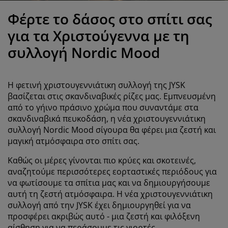
ροστασία επίπλων
ωτισμός εξωτερικού χώρου
εντόνια
κελετοί κρεβατιών
ωτισμός
Φέρτε το δάσος στο σπίτι σας
άμπινγκ
τουλάπες
πoστρώματα κρεβατιού
ίδη σπιτιού
για τα Χριστούγεννα με τη
συλλογή Νordic Mood
πίπλωση υπνοδωματίου
άβλες κρεβατιού
αιδικό δωμάτιο
αιδικά στρώματα
ώρος πλυντηρίου
Η φετινή χριστουγεννιάτικη συλλογή της JYSK
βασίζεται στις σκανδιναβικές ρίζες μας. Εμπνευσμένη
αιδικά κρεβάτια
από το γήινο πράσινο χρώμα που συναντάμε στα
σκανδιναβικά πευκοδάση, η νέα χριστουγεννιάτικη
συλλογή Nordic Mood σίγουρα θα φέρει μια ζεστή και
μαγική ατμόσφαιρα στο σπίτι σας.
Καθώς οι μέρες γίνονται πιο κρύες και σκοτεινές,
αναζητούμε περισσότερες εορταστικές περιόδους για
να φωτίσουμε τα σπίτια μας και να δημιουργήσουμε
αυτή τη ζεστή ατμόσφαιρα. Η νέα χριστουγεννιάτικη
συλλογή από την JYSK έχει δημιουργηθεί για να
προσφέρει ακριβώς αυτό - μια ζεστή και φιλόξενη
αίσθηση για να περάσουμε τις γιορτές.