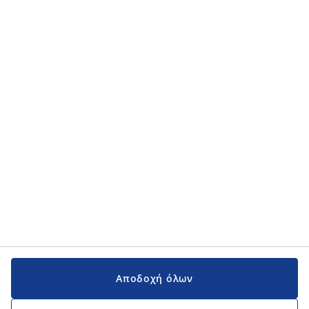
Κατηγορίες προϊόντων
Κατηγορίες προϊόντων
Εγχειρίδια και υποστήριξη
Εγχειρίδια και υποστήριξη
JYSK
JYSK
Κεντρικά Γραφεία
Ακολουθήστε τη JYSK
Αποδοχή όλων