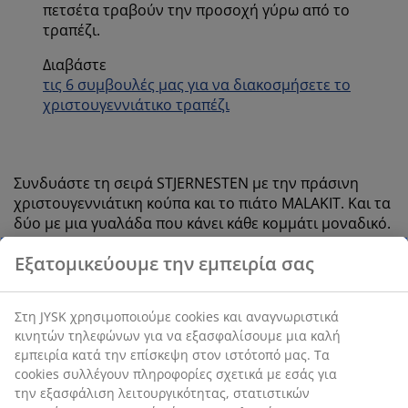
πετσέτα τραβούν την προσοχή γύρω από το
τραπέζι.
Διαβάστε
τις 6 συμβουλές μας για να διακοσμήσετε το
χριστουγεννιάτικο τραπέζι
Συνδυάστε τη σειρά STJERNESTEN με την πράσινη
χριστουγεννιάτικη κούπα και το πιάτο MALAKIT. Και τα
δύο με μια γυαλάδα που κάνει κάθε κομμάτι μοναδικό.
Εξατομικεύουμε την εμπειρία σας
Στη JYSK χρησιμοποιούμε cookies και αναγνωριστικά
κινητών τηλεφώνων για να εξασφαλίσουμε μια καλή
εμπειρία κατά την επίσκεψη στον ιστότοπό μας. Τα
cookies συλλέγουν πληροφορίες σχετικά με εσάς για
την εξασφάλιση λειτουργικότητας, στατιστικών