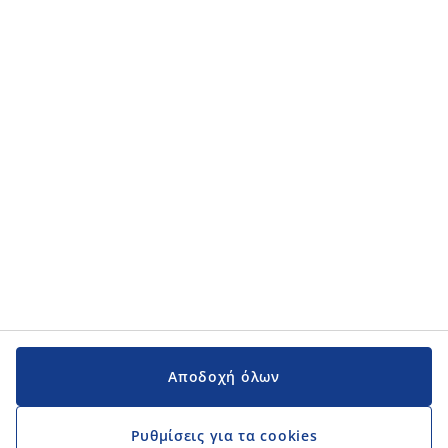
Κατηγορίες προϊόντων
Κατηγορίες προϊόντων
Εγχειρίδια και υποστήριξη
Εγχειρίδια και υποστήριξη
JYSK
JYSK
Κεντρικά Γραφεία
Ακολουθήστε τη JYSK