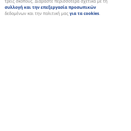
τη συγκατάθεσή σας κάνοντας κλικ στο εικονίδιο του
cookie. Κάνοντας κλικ στην επιλογή «Αποδοχή όλων»,
συναινείτε και στους τρεις σκοπούς. Διαβάστε
περισσότερα σχετικά με τη
συλλογή και την
επεξεργασία προσωπικών
δεδομένων και την πολιτική
μας
για τα cookies
.