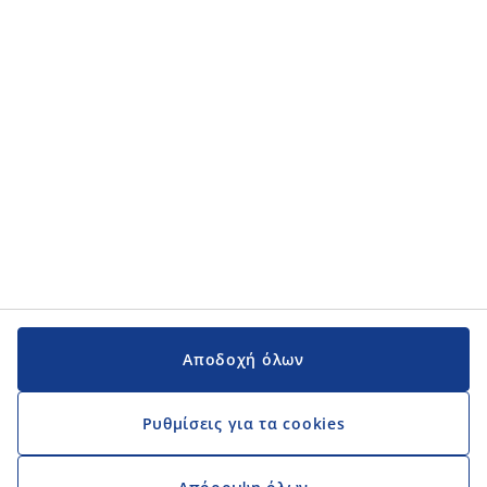
Κατηγορίες προϊόντων
Εγχειρίδια και υποστήριξη
Εγχειρίδια και υποστήριξη
JYSK
JYSK
Κεντρικά Γραφεία
Ακολουθήστε τη JYSK
Αποδοχή όλων
Ρυθμίσεις για τα cookies