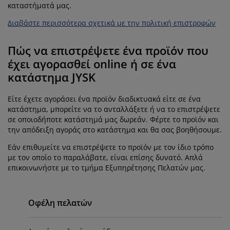
ροστασία επίπλων
ωτισμός εξωτερικού χώρου
εντόνια
κελετοί κρεβατιών
ωτισμός
καταστήματά μας.
Διαβάστε περισσότερα σχετικά με την πολιτική επιστροφών
άμπινγκ
τουλάπες
πoστρώματα κρεβατιού
ίδη σπιτιού
Πώς να επιστρέψετε ένα προϊόν που
πίπλωση υπνοδωματίου
άβλες κρεβατιού
αιδικό δωμάτιο
έχει αγορασθεί online ή σε ένα
κατάστημα JYSK
αιδικά στρώματα
ώρος πλυντηρίου
Είτε έχετε αγοράσει ένα προϊόν διαδικτυακά είτε σε ένα
αιδικά κρεβάτια
κατάστημα, μπορείτε να το ανταλλάξετε ή να το επιστρέψετε
σε οποιοδήποτε κατάστημά μας δωρεάν. Φέρτε το προϊόν και
την απόδειξη αγοράς στο κατάστημα και θα σας βοηθήσουμε.
Εάν επιθυμείτε να επιστρέψετε το προϊόν με τον ίδιο τρόπο
με τον οποίο το παραλάβατε, είναι επίσης δυνατό. Απλά
επικοινωνήστε με το τμήμα Εξυπηρέτησης Πελατών μας.
Primary
Οφέλη πελατών