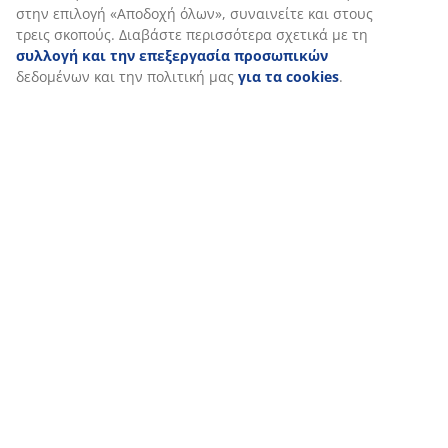
Περισσότερα από 3600 καταστήματα παγκοσμίως σε 49
στην επιλογή «Αποδοχή όλων», συναινείτε και στους
χώρες.
τρεις σκοπούς. Διαβάστε περισσότερα σχετικά με τη
συλλογή και την επεξεργασία προσωπικών
δεδομένων και την πολιτική μας
για τα cookies
.
ΣΚΑΝΔΙΝΑΒΙΚΗ ΠΡΟΕΛΕΥΣΗ
Είμαστε παγκοσμίως γνωστοί για τη Σκανδιναβική μας
προέλευση. Έτος ιδρύσεως 1979, Δανία.
ΕΓΓΥΗΣΗ ΣΤΡΩΜΑΤΩΝ
25 χρόνια εγγύηση στα GOLD στρώματά μας.
ΧΑΜΗΛΕΣ ΤΙΜΕΣ ΚΑΘΗΜΕΡΙΝΑ
Έχουμε επιλέξει ένα ευρύ φάσμα προϊόντων που φέρουν τις