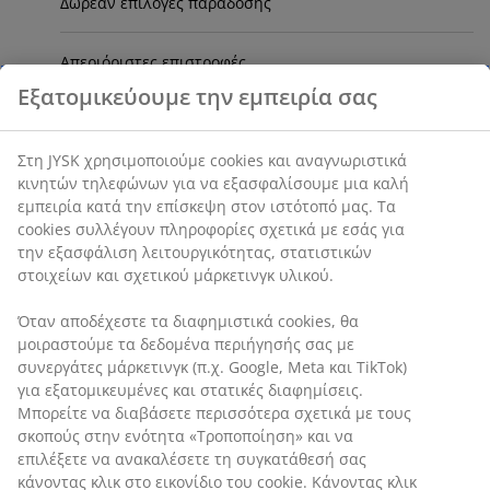
Δωρεάν επιλογές παράδοσης
Απεριόριστες επιστροφές
Εξατομικεύουμε την εμπειρία σας
Εγγύηση χαμηλότερης τιμής
Στη JYSK χρησιμοποιούμε cookies και αναγνωριστικά
Ενημερωτικό δελτίο της JYSK
κινητών τηλεφώνων για να εξασφαλίσουμε μια καλή
εμπειρία κατά την επίσκεψη στον ιστότοπό μας. Τα
cookies συλλέγουν πληροφορίες σχετικά με εσάς για
Δωροκάρτα
την εξασφάλιση λειτουργικότητας, στατιστικών
στοιχείων και σχετικού μάρκετινγκ υλικού.
Αξιολογήσεις πελατών
Όταν αποδέχεστε τα διαφημιστικά cookies, θα
μοιραστούμε τα δεδομένα περιήγησής σας με
συνεργάτες μάρκετινγκ (π.χ. Google, Meta και TikTok)
για εξατομικευμένες και στατικές διαφημίσεις.
Μπορείτε να διαβάσετε περισσότερα σχετικά με τους
σκοπούς στην ενότητα «Τροποποίηση» και να
επιλέξετε να ανακαλέσετε τη συγκατάθεσή σας
47 ΧΡΟΝΙΑ ΜΕ ΕΞΑΙΡΕΤΙΚΕΣ ΠΡΟΣΦΟΡΕΣ
κάνοντας κλικ στο εικονίδιο του cookie. Κάνοντας κλικ