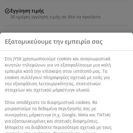
Εγγύηση τιμής
30 ημέρες εγγύηση τιμής σε όλα τα προϊόντα
Χρώμιο. Με ρυθμιζόμενο ύψος. Π90 x Υ122-166 x Β45
cm
SKU: 3640341
Οδηγίες Συναρμολόγησης
Χαρακτηριστικά προϊόντος
Αξιολογήσεις