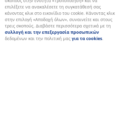
(
1112
)
Αποστολή
Εξατομικεύουμε την εμπειρία σας
Στη JYSK χρησιμοποιούμε cookies και αναγνωριστικά κινητών 
να εξασφαλίσουμε μια καλή εμπειρία κατά την επίσκεψη στον 
Τα cookies συλλέγουν πληροφορίες σχετικά με εσάς για την εξ
λειτουργικότητας, στατιστικών στοιχείων και σχετικού μάρκετι
Όταν αποδέχεστε τα διαφημιστικά cookies, θα μοιραστούμε τα
περιήγησής σας με συνεργάτες μάρκετινγκ (π.χ. Google, Meta και
εξατομικευμένες και στατικές διαφημίσεις. Μπορείτε να διαβά