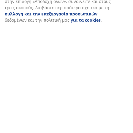
σχετικά με εσάς για την εξασφάλιση λειτουργικότητας,
στατιστικών στοιχείων και σχετικού μάρκετινγκ υλικού.
Όταν αποδέχεστε τα διαφημιστικά cookies, θα μοιραστούμε τα
δεδομένα περιήγησής σας με συνεργάτες μάρκετινγκ (π.χ. Googl
Meta και TikTok) για εξατομικευμένες και στατικές διαφημίσεις.
Μπορείτε να διαβάσετε περισσότερα σχετικά με τους σκοπούς
στην ενότητα «Τροποποίηση» και να επιλέξετε να ανακαλέσετε 
συγκατάθεσή σας κάνοντας κλικ στο εικονίδιο του cookie.
Κάνοντας κλικ στην επιλογή «Αποδοχή όλων», συναινείτε και
στους τρεις σκοπούς. Διαβάστε περισσότερα σχετικά με τη
συλλογή και την επεξεργασία προσωπικών
δεδομένων και τ
πολιτική μας
για τα cookies
.