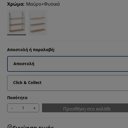
66664%
Χρώμα
:
Μαύρο+Φυσικό
Αποστολή ή παραλαβή;
Αποστολή
Click & Collect
Ποσότητα
-
+
Προσθήκη στο καλάθι
Εγγύηση τιμής