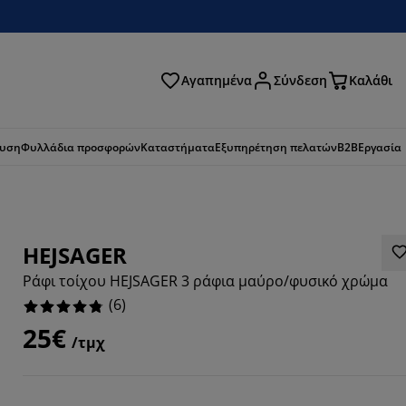
Αγαπημένα
Σύνδεση
Καλάθι
ζήτηση
ευση
Φυλλάδια προσφορών
Καταστήματα
Εξυπηρέτηση πελατών
B2B
Εργασία
HEJSAGER
Ράφι τοίχου HEJSAGER 3 ράφια μαύρο/φυσικό χρώμα
(
6
)
25€
/τμχ
3334%