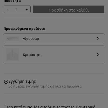
Ποσότητα
-
+
Προσθήκη στο καλάθι
Προτεινόμενα προϊόντα
Αξεσουάρ
Κρεμάστρες
Εγγύηση τιμής
Εξατομικεύουμε την εμπειρία σας
30 ημέρες εγγύηση τιμής σε όλα τα προϊόντα
Στη JYSK χρησιμοποιούμε cookies και αναγνωριστικά
κινητών τηλεφώνων για να εξασφαλίσουμε μια καλή
Deco καπλαμάς. Με συρόμενες πόρτες. Εσωτερικό
εμπειρία κατά την επίσκεψη στον ιστότοπό μας. Τα