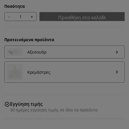
Ποσότητα
-
+
Προσθήκη στο καλάθι
Προτεινόμενα προϊόντα
Αξεσουάρ
Κρεμάστρες
Εξατομικεύουμε την εμπειρία σας
Εγγύηση τιμής
30 ημέρες εγγύηση τιμής σε όλα τα προϊόντα
Στη JYSK χρησιμοποιούμε cookies και αναγνωριστικά
κινητών τηλεφώνων για να εξασφαλίσουμε μια καλή
εμπειρία κατά την επίσκεψη στον ιστότοπό μας. Τα