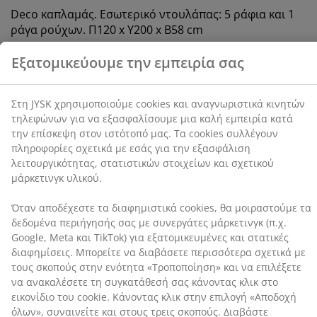
cookies συλλέγουν πληροφορίες σχετικά με εσάς για
Deco καπλαμάς. Εσωτερικό ντουλάπας: 5 ράφια και 1
την εξασφάλιση λειτουργικότητας, στατιστικών
ράγα ρούχων. Π120 x Υ200 x Β58 cm
στοιχείων και σχετικού μάρκετινγκ υλικού.
SKU: 3670665
Όταν αποδέχεστε τα διαφημιστικά cookies, θα
μοιραστούμε τα δεδομένα περιήγησής σας με
Οδηγίες Συναρμολόγησης
συνεργάτες μάρκετινγκ (π.χ. Google, Meta και TikTok)
για εξατομικευμένες και στατικές διαφημίσεις.
Μπορείτε να διαβάσετε περισσότερα σχετικά με τους
σκοπούς στην ενότητα «Τροποποίηση» και να
Χαρακτηριστικά προϊόντος
επιλέξετε να ανακαλέσετε τη συγκατάθεσή σας
κάνοντας κλικ στο εικονίδιο του cookie. Κάνοντας κλικ
στην επιλογή «Αποδοχή όλων», συναινείτε και στους
τρεις σκοπούς. Διαβάστε περισσότερα σχετικά με τη
Αξιολογήσεις
συλλογή και την επεξεργασία προσωπικών
(
1
)
δεδομένων και την πολιτική μας
για τα cookies
.
Αποστολή