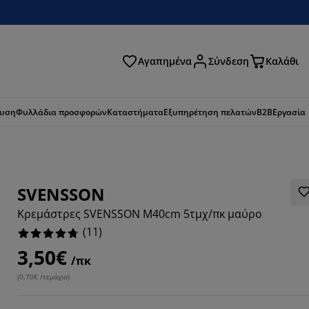
Αγαπημένα
Σύνδεση
Καλάθι
ζήτηση
ευση
Φυλλάδια προσφορών
Καταστήματα
Εξυπηρέτηση πελατών
B2B
Εργασία
SVENSSON
Κρεμάστρες SVENSSON Μ40cm 5τμχ/πκ μαύρο
(
11
)
3,50€
/πκ
(
0,70€ /τεμάχιο
)
909%