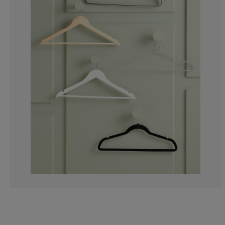
0%
0%
9.09090909090
0%