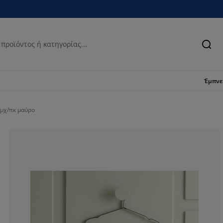
Ανα
Έμπν
μχ/πκ μαύρο
90.9090909090