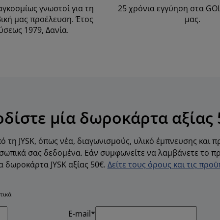
αγκοσμίως γνωστοί για τη
25 χρόνια εγγύηση στα G
ική μας προέλευση. Έτος
μας.
ύσεως 1979, Δανία.
ρδίστε μία δωροκάρτα αξίας 
ό τη JYSK, όπως νέα, διαγωνισμούς, υλικό έμπνευσης και 
ωπικά σας δεδομένα. Εάν συμφωνείτε να λαμβάνετε το πρ
α δωροκάρτα JYSK αξίας 50€.
Δείτε τους όρους και τις προ
τικά
E-mail*