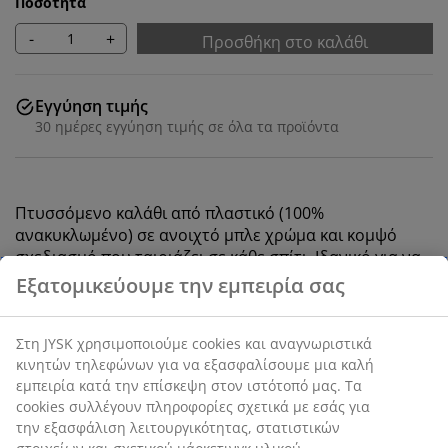
Ποσότητα
-
+
Προσθήκη στο καλάθι
Εγγύηση τιμής
30 ημέρες εγγύηση τιμής σε όλα τα προϊόντα
Πτυσσόμενο καλάθι από πλαστικό (100%
ανακυκλωμένο) σε ανοιχτό μπλε χρώμα και κομψό
σχεδιασμό που ταιριάζει σε κάθε σπίτι. Ιδανικό για να
αποθηκεύετε τα πάντα, από είδη γραφείου και χόμπι
μέχρι αξεσουάρ και μικροαντικείμενα στο μπάνιο. Το
καλάθι είναι στοιβαζόμενο, παρέχοντας μια έξυπνη
λύση που θα σας εξοικονομήσει χώρο. Π16 x Μ25 x Υ10
cm
SKU: 4912044