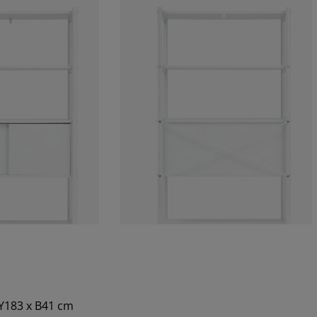
Υ183 x Β41 cm