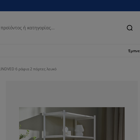
Ανα
Έμπν
INDVED 6 ράφια 2 πόρτες λευκό
100%