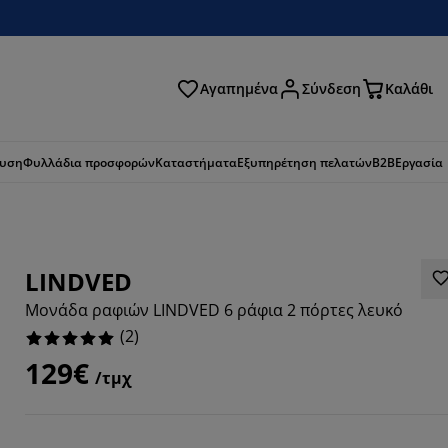
Αγαπημένα
Σύνδεση
Καλάθι
ζήτηση
ευση
Φυλλάδια προσφορών
Καταστήματα
Εξυπηρέτηση πελατών
B2B
Εργασία
LINDVED
Μονάδα ραφιών LINDVED 6 ράφια 2 πόρτες λευκό
(
2
)
129€
/τμχ