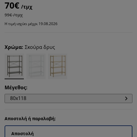
70€
/τμχ
99€ /τμχ
Η τιμή ισχύει μέχρι 19.08.2026
Χρώμα
:
Σκούρα δρυς
Μέγεθος
:
80x118
Αποστολή ή παραλαβή;
Αποστολή