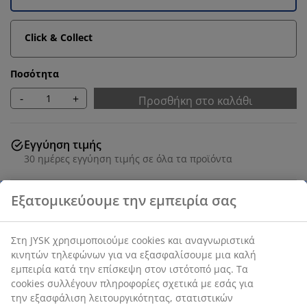
Click & Collect
Ποσότητα
-
+
Προσθήκη στο καλάθι
Εγγύηση τιμής
30 ημέρες εγγύηση τιμής σε όλα τα προϊόντα
Deco καπλαμάς και ατσάλι. Π80 x Υ118 x Β41 cm
SKU: 3630081
Οδηγίες Συναρμολόγησης