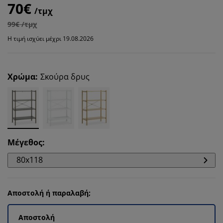
70€
/τμχ
99€ /τμχ
Η τιμή ισχύει μέχρι 19.08.2026
Χρώμα
:
Σκούρα δρυς
Μέγεθος
:
80x118
Αποστολή ή παραλαβή;
Αποστολή