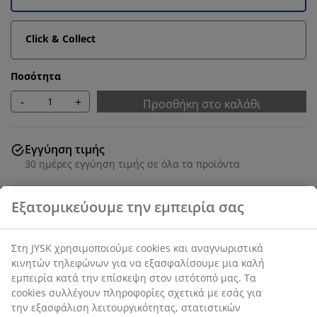
Click & Collect
Ποσότητα
-
+
Προσθήκη στο καλάθι
Εγγύηση τιμής
30 ημέρες εγγύηση τιμής σε όλα τα προϊόντα
Εξατομικεύουμε την εμπειρία σας
Deco καπλαμάς και ατσάλι. Π80 x Υ118 x Β41 cm
Στη JYSK χρησιμοποιούμε cookies και αναγνωριστικά
SKU: 3630081
κινητών τηλεφώνων για να εξασφαλίσουμε μια καλή
εμπειρία κατά την επίσκεψη στον ιστότοπό μας. Τα
Οδηγίες Συναρμολόγησης
cookies συλλέγουν πληροφορίες σχετικά με εσάς για
την εξασφάλιση λειτουργικότητας, στατιστικών