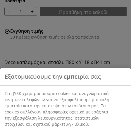
Ποσότητα
-
+
Προσθήκη στο καλάθι
Εγγύηση τιμής
30 ημέρες εγγύηση τιμής σε όλα τα προϊόντα
Deco καπλαμάς και ατσάλι. Π80 x Υ118 x Β41 cm
SKU: 3630083
Οδηγίες Συναρμολόγησης
Χαρακτηριστικά προϊόντος