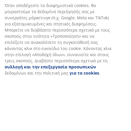
Αξιολογήσεις
(
3
)
Αποστολή
Εξατομικεύουμε την εμπειρία σας
Στη JYSK χρησιμοποιούμε cookies και αναγνωριστικά κινητών
τηλεφώνων για να εξασφαλίσουμε μια καλή εμπειρία κατά την
επίσκεψη στον ιστότοπό μας. Τα cookies συλλέγουν πληροφορί
σχετικά με εσάς για την εξασφάλιση λειτουργικότητας, στατισ
στοιχείων και σχετικού μάρκετινγκ υλικού.
Όταν αποδέχεστε τα διαφημιστικά cookies, θα μοιραστούμε τα
δεδομένα περιήγησής σας με συνεργάτες μάρκετινγκ (π.χ. Googl
Meta και TikTok) για εξατομικευμένες και στατικές διαφημίσεις.
Μπορείτε να διαβάσετε περισσότερα σχετικά με τους σκοπούς 
ενότητα «Τροποποίηση» και να επιλέξετε να ανακαλέσετε τη