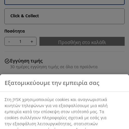
Click & Collect
Ποσότητα
-
+
Προσθήκη στο καλάθι
Εγγύηση τιμής
30 ημέρες εγγύηση τιμής σε όλα τα προϊόντα
Deco καπλαμάς. Π80 x Υ118 x Β41 cm
SKU: 3650068
Οδηγίες Συναρμολόγησης