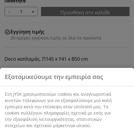
Ποσότητα
-
+
Προσθήκη στο καλάθι
Εγγύηση τιμής
30 ημέρες εγγύηση τιμής σε όλα τα προϊόντα
Deco καπλαμάς. Π145 x Υ41 x Β50 cm
SKU: 3670385
Οδηγίες Συναρμολόγησης
Χαρακτηριστικά προϊόντος