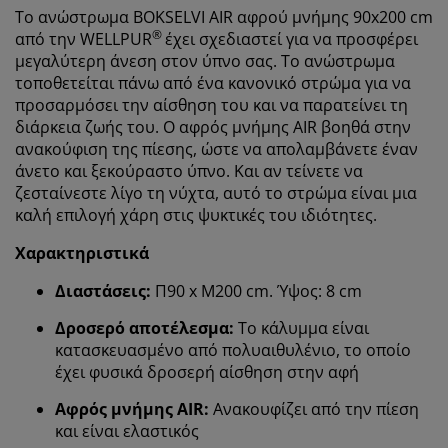
Το ανώστρωμα BOKSELVI AIR αφρού μνήμης 90x200 cm
®
από την WELLPUR
έχει σχεδιαστεί για να προσφέρει
μεγαλύτερη άνεση στον ύπνο σας. Το ανώστρωμα
τοποθετείται πάνω από ένα κανονικό στρώμα για να
προσαρμόσει την αίσθηση του και να παρατείνει τη
διάρκεια ζωής του. Ο αφρός μνήμης AIR βοηθά στην
ανακούφιση της πίεσης, ώστε να απολαμβάνετε έναν
άνετο και ξεκούραστο ύπνο. Και αν τείνετε να
ζεσταίνεστε λίγο τη νύχτα, αυτό το στρώμα είναι μια
καλή επιλογή χάρη στις ψυκτικές του ιδιότητες.
Χαρακτηριστικά
Διαστάσεις:
Π90 x Μ200 cm. Ύψος: 8 cm
Δροσερό αποτέλεσμα:
Το κάλυμμα είναι
κατασκευασμένο από πολυαιθυλένιο, το οποίο
έχει φυσικά δροσερή αίσθηση στην αφή
Αφρός μνήμης AIR:
Ανακουφίζει από την πίεση
και είναι ελαστικός
Εξατομικεύουμε την εμπειρία σας