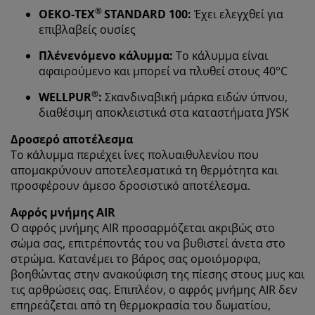
®
OEKO-TEX
STANDARD 100:
Έχει ελεγχθεί για
επιβλαβείς ουσίες
Στη JYSK χρησιμοποιούμε cookies και αναγνωριστικά
κινητών τηλεφώνων για να εξασφαλίσουμε μια καλή
Πλένενόμενο κάλυμμα:
Το κάλυμμα είναι
εμπειρία κατά την επίσκεψη στον ιστότοπό μας. Τα
αφαιρούμενο και μπορεί να πλυθεί στους 40°C
cookies συλλέγουν πληροφορίες σχετικά με εσάς για
την εξασφάλιση λειτουργικότητας, στατιστικών
®
WELLPUR
:
Σκανδιναβική μάρκα ειδών ύπνου,
στοιχείων και σχετικού μάρκετινγκ υλικού.
διαθέσιμη αποκλειστικά στα καταστήματα JYSK
Όταν αποδέχεστε τα διαφημιστικά cookies, θα
Δροσερό αποτέλεσμα
μοιραστούμε τα δεδομένα περιήγησής σας με
Το κάλυμμα περιέχει ίνες πολυαιθυλενίου που
συνεργάτες μάρκετινγκ (π.χ. Google, Meta και TikTok)
απομακρύνουν αποτελεσματικά τη θερμότητα και
για εξατομικευμένες και στατικές διαφημίσεις.
προσφέρουν άμεσο δροσιστικό αποτέλεσμα.
Μπορείτε να διαβάσετε περισσότερα σχετικά με τους
Αφρός μνήμης AIR
σκοπούς στην ενότητα «Τροποποίηση» και να
επιλέξετε να ανακαλέσετε τη συγκατάθεσή σας
Ο αφρός μνήμης AIR προσαρμόζεται ακριβώς στο
κάνοντας κλικ στο εικονίδιο του cookie. Κάνοντας κλικ
σώμα σας, επιτρέποντάς του να βυθιστεί άνετα στο
στην επιλογή «Αποδοχή όλων», συναινείτε και στους
στρώμα. Κατανέμει το βάρος σας ομοιόμορφα,
τρεις σκοπούς. Διαβάστε περισσότερα σχετικά με τη
βοηθώντας στην ανακούφιση της πίεσης στους μυς και
συλλογή και την επεξεργασία προσωπικών
τις αρθρώσεις σας. Επιπλέον, ο αφρός μνήμης AIR δεν
δεδομένων και την πολιτική μας
για τα cookies
.
επηρεάζεται από τη θερμοκρασία του δωματίου,