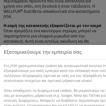
περιλαμβάνει προϊόντα που είναι κατάλληλα για
χρήση στο σπίτι, στη δουλειά ή όταν ταξιδεύετε. Η
®
WELLPUR
διατίθεται αποκλειστικά στα καταστήματα
JYSK.
Η οσμή της κατασκευής εξαφανίζεται με τον καιρό
Όταν αγοράζετε ένα καινούργιο στρώμα, μπορεί να
παρατηρήσετε μια ελαφριά μυρωδιά από την
κατασκευή. Αυτή είναι εντελώς ακίνδυνη και θα
εξαφανιστεί με την πάροδο του χρόνου. Ο αερισμός ή
το σκούπισμα του στρώματος μπορεί να βοηθήσει
στην επιτάχυνση της διαδικασίας.
Αφήστε μας να σας βοηθήσουμε να επιλέξετε το
σωστό στρώμα
Για να μάθετε περισσότερα σχετικά με το ποιο στρώμα
είναι κατάλληλο για εσάς, διαβάστε τους οδηγούς μας
ή επισκεφθείτε το τοπικό κατάστημα JYSK. Εκεί,
μπορείτε να δοκιμάσετε διαφορετικές επιλογές και να
λάβετε καθοδήγηση για την επιλογή του κατάλληλου
στρώματος με βάση το υποκείμενο στρώμα και τις