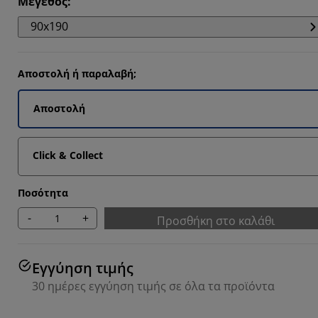
Μέγεθος
:
553%
90x190
6437%
5772%
Αποστολή ή παραλαβή;
287%
Αποστολή
Click & Collect
Ποσότητα
-
+
Προσθήκη στο καλάθι
Εγγύηση τιμής
30 ημέρες εγγύηση τιμής σε όλα τα προϊόντα