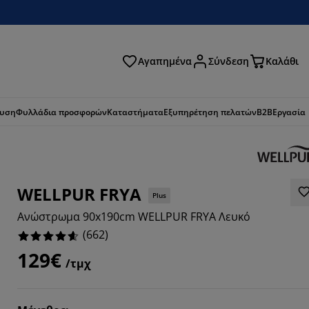
Αγαπημένα
Σύνδεση
Καλάθι
ζήτηση
ευση
Φυλλάδια προσφορών
Καταστήματα
Εξυπηρέτηση πελατών
B2B
Εργασία
WELLPUR FRYA
Plus
Ανώστρωμα 90x190cm WELLPUR FRYA Λευκό
(
662
)
129€
/τμχ
197%