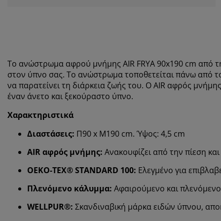
Το ανώστρωμα
αφρού μνήμης
AIR FRYA 9
0x190 cm από τ
στον ύπνο σας. Το ανώστρωμα τοποθετείται πάνω από το
να παρατείνει τη διάρκεια ζωής του. Ο AIR αφρός μνήμη
έναν άνετο και ξεκούραστο ύπνο.
Χαρακτηριστικά
Διαστάσεις:
Π90 x Μ190 cm. Ύψος: 4,5 cm
AIR
αφρός μνήμης
:
Ανακουφίζει από την πίεση και 
OEKO-TEX® STANDARD 100:
Ελεγμένο για επιβλαβε
Πλενόμενο κάλυμμα:
Αφαιρούμενο και πλενόμενο
WELLPUR®:
Σκανδιναβική μάρκα ειδών ύπνου, αποκ