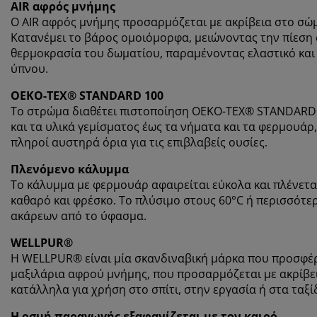
AIR
αφρός μνήμης
Ο
AIR
αφρός μνήμης
προσαρμόζεται με ακρίβεια στο σώμ
Κατανέμει το βάρος ομοιόμορφα, μειώνοντας την πίεση σ
θερμοκρασία του δωματίου, παραμένοντας ελαστικό και
ύπνου.
OEKO-TEX® STANDARD 100
Το στρώμα διαθέτει πιστοποίηση OEKO-TEX® STANDARD 1
και τα υλικά γεμίσματος έως τα νήματα και τα φερμουάρ
πληροί αυστηρά όρια για τις επιβλαβείς ουσίες.
Πλενόμενο κάλυμμα
Το κάλυμμα με φερμουάρ αφαιρείται εύκολα και πλένετ
καθαρό και φρέσκο. Το πλύσιμο στους 60°C ή περισσότ
ακάρεων από το ύφασμα.
WELLPUR®
Η WELLPUR® είναι μία σκανδιναβική μάρκα που προσφέρ
μαξιλάρια αφρού μνήμης, που προσαρμόζεται με ακρίβει
κατάλληλα για χρήση στο σπίτι, στην εργασία ή στα ταξί
Η οσμή παραγωγής εξαφανίζεται με τον καιρό