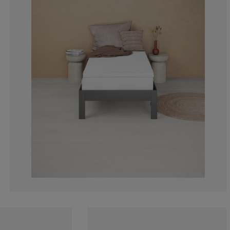
10.42296072507
2.114803625377
1.661631419939
4.229607250755