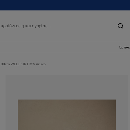
Ανα
Έμπν
190cm WELLPUR FRYA Λευκό
81.57099697885