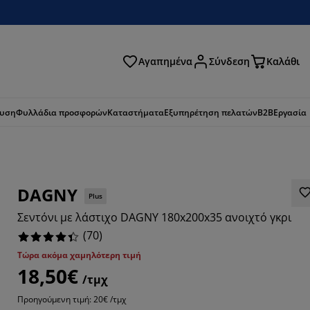
Αγαπημένα
Σύνδεση
Καλάθι
ζήτηση
ευση
Φυλλάδια προσφορών
Καταστήματα
Εξυπηρέτηση πελατών
B2B
Εργασία
DAGNY
Plus
Σεντόνι με λάστιχο DAGNY 180x200x35 ανοιχτό γκρι
(
70
)
Τώρα ακόμα χαμηλότερη τιμή
18,50€
/τμχ
7143%
Προηγούμενη τιμή: 20€ /τμχ