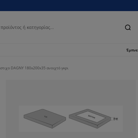
Ανα
Έμπν
άστιχο DAGNY 180x200x35 ανοιχτό γκρι
71.4285714285