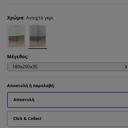
1429%
4286%
Χρώμα
:
Ανοιχτό γκρι
7142%
5714%
Μέγεθος
:
180x200x35
Αποστολή ή παραλαβή;
Αποστολή
Click & Collect