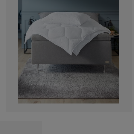
12%
3%
2%
9%