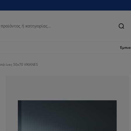
Ανα
Έμπν
από ίνες 50x70 VIKANES
74%