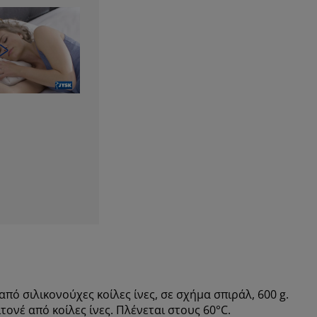
πό σιλικονούχες κοίλες ίνες, σε σχήμα σπιράλ, 600 g.
ονέ από κοίλες ίνες. Πλένεται στους 60°C.