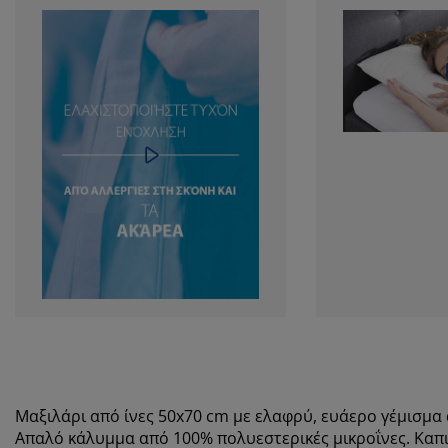
Μαξιλάρι από ίνες 50x70 cm με ελαφρύ, ευάερο γέμισμα α
Απαλό κάλυμμα από 100% πολυεστερικές μικροΐνες. Καπιτ