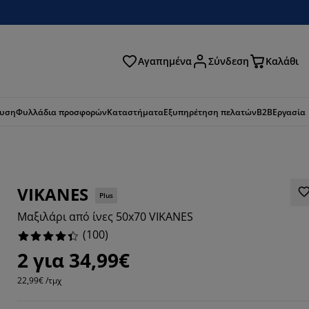
Αγαπημένα
Σύνδεση
Καλάθι
ζήτηση
ευση
Φυλλάδια προσφορών
Καταστήματα
Εξυπηρέτηση πελατών
B2B
Εργασία
VIKANES
Plus
Μαξιλάρι από ίνες 50x70 VIKANES
(
100
)
2 για 34,99€
22,99€ /τμχ