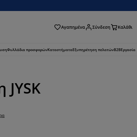
Αγαπημένα
Σύνδεση
Καλάθι
ζήτηση
ευση
Φυλλάδια προσφορών
Καταστήματα
Εξυπηρέτηση πελατών
B2B
Εργασία
η JYSK
ερα