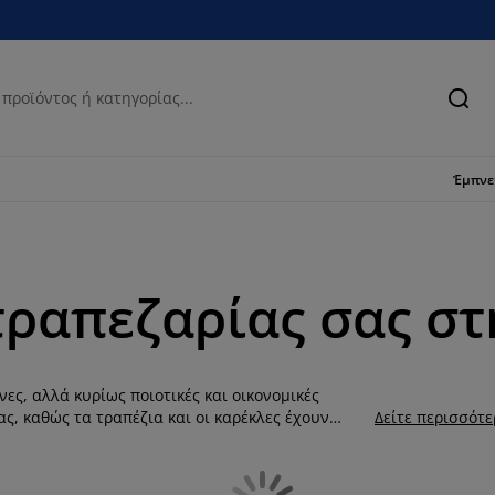
Ανα
Έμπν
 τραπεζαρίας σας στ
ες, αλλά κυρίως ποιοτικές και οικονομικές
ς, καθώς τα τραπέζια και οι καρέκλες έχουν
Δείτε περισσότ
 την άνεση και το στυλ που αναζητούσατε. Βρείτε
ολαύστε το φαγητό σας σε έναν ζεστά