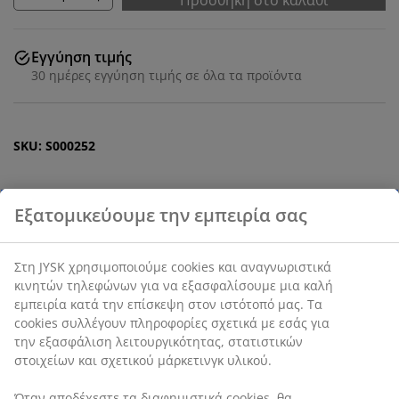
Προσθήκη στο καλάθι
Εγγύηση τιμής
30 ημέρες εγγύηση τιμής σε όλα τα προϊόντα
SKU: S000252
Εξατομικεύουμε την εμπειρία σας
Το σετ αποτελείται από τα παρακάτω
στοιχεία
Στη JYSK χρησιμοποιούμε cookies και αναγνωριστικά
κινητών τηλεφώνων για να εξασφαλίσουμε μια καλή
εμπειρία κατά την επίσκεψη στον ιστότοπό μας. Τα
cookies συλλέγουν πληροφορίες σχετικά με εσάς για
Χαρακτηριστικά προϊόντος
την εξασφάλιση λειτουργικότητας, στατιστικών
στοιχείων και σχετικού μάρκετινγκ υλικού.
Όταν αποδέχεστε τα διαφημιστικά cookies, θα