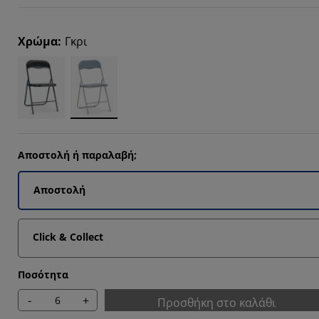
6349%
1744%
Χρώμα
:
Γκρι
5872%
5872%
Αποστολή ή παραλαβή;
Αποστολή
Click & Collect
Ποσότητα
-
+
Προσθήκη στο καλάθι