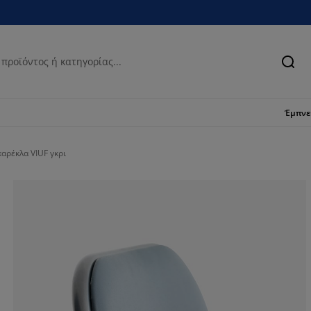
Ανα
Έμπν
αρέκλα VIUF γκρι
87.3015873015