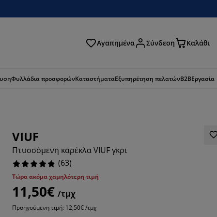
Αγαπημένα
Σύνδεση
Καλάθι
ζήτηση
ευση
Φυλλάδια προσφορών
Καταστήματα
Εξυπηρέτηση πελατών
B2B
Εργασία
VIUF
Πτυσσόμενη καρέκλα VIUF γκρι
(
63
)
Τώρα ακόμα χαμηλότερη τιμή
11,50€
/τμχ
873%
Προηγούμενη τιμή: 12,50€ /τμχ