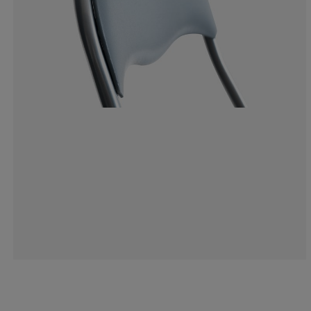
6.34920634920
3.174603174603
1.587301587301
1.587301587301