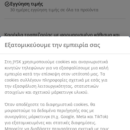
Εγγύηση τιμής
30 ημέρες εγγύηση τιμής σε όλα τα προϊόντα
Καρέκλα τραπεζαρίας με φορμαρισμένο κάθισμα και
ενσωματωμένο μαξιλάρι από ταιριαστό ύφασμα σε
χρώμα άμμου. Πόδια από μασίφ δρυ. Το ξύλο είναι
λακαρισμένο για ανθεκτικότητα διαρκείας.
SKU: 3690502
Οδηγίες Συναρμολόγησης
Χαρακτηριστικά προϊόντος
Αξιολογήσεις