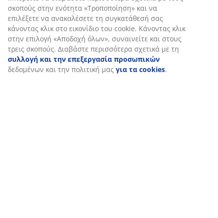
(
63
)
Σχετικά με τη μάρκα
Εξατομικεύουμε την εμπειρία σας
Αποστολή
Στη JYSK χρησιμοποιούμε cookies και αναγνωριστικά κινητών 
για να εξασφαλίσουμε μια καλή εμπειρία κατά την επίσκεψη σ
ιστότοπό μας. Τα cookies συλλέγουν πληροφορίες σχετικά με εσ
εξασφάλιση λειτουργικότητας, στατιστικών στοιχείων και σχετ
μάρκετινγκ υλικού.
Όταν αποδέχεστε τα διαφημιστικά cookies, θα μοιραστούμε τα
περιήγησής σας με συνεργάτες μάρκετινγκ (π.χ. Google, Meta κα
για εξατομικευμένες και στατικές διαφημίσεις. Μπορείτε να δι
περισσότερα σχετικά με τους σκοπούς στην ενότητα «Τροποποί
επιλέξετε να ανακαλέσετε τη συγκατάθεσή σας κάνοντας κλικ σ
εικονίδιο του cookie. Κάνοντας κλικ στην επιλογή «Αποδοχή όλω