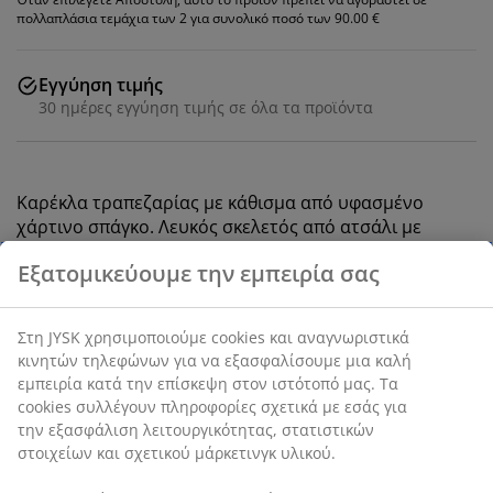
πολλαπλάσια τεμάχια των 2 για συνολικό ποσό των 90.00 €
Εγγύηση τιμής
30 ημέρες εγγύηση τιμής σε όλα τα προϊόντα
Καρέκλα τραπεζαρίας με κάθισμα από υφασμένο
χάρτινο σπάγκο. Λευκός σκελετός από ατσάλι με
καμπυλωτή πλάτη.
SKU: 3680077
Οδηγίες Συναρμολόγησης
Χαρακτηριστικά προϊόντος