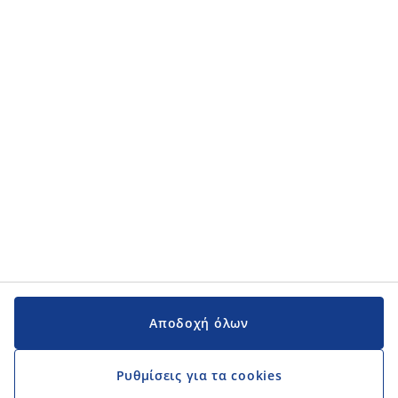
Κατηγορίες προϊόντων
Κατηγορίες προϊόντων
Εγχειρίδια και υποστήριξη
Εγχειρίδια και υποστήριξη
JYSK
JYSK
Κεντρικά Γραφεία
Ακολουθήστε τη JYSK
Αποδοχή όλων
Ρυθμίσεις για τα cookies