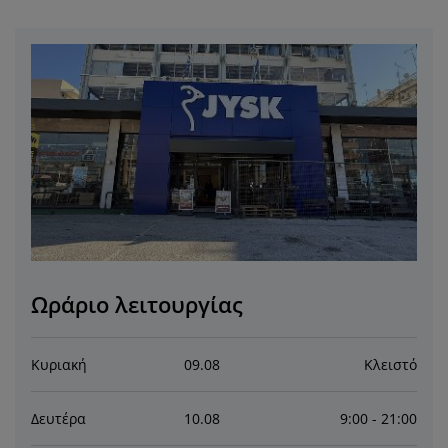
ροστασία επίπλων
ωτισμός εξωτερικού χώρου
εντόνια
κελετοί κρεβατιών
ωτισμός
άμπινγκ
τουλάπες
πoστρώματα κρεβατιού
ίδη σπιτιού
πίπλωση υπνοδωματίου
άβλες κρεβατιού
αιδικό δωμάτιο
αιδικά στρώματα
ώρος πλυντηρίου
αιδικά κρεβάτια
Ωράριο λειτουργίας
Κυριακή
09
.
08
Κλειστό
Δευτέρα
10
.
08
9:00 - 21:00