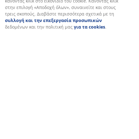
κάνοντας κλικ στο εικονίδιο του cookie. Κάνοντας κλικ
47 ΧΡΟΝΙΑ ΜΕ ΕΞΑΙΡΕΤΙΚΕΣ ΠΡΟΣΦΟΡΕΣ
στην επιλογή «Αποδοχή όλων», συναινείτε και στους
Περισσότερα από 3600 καταστήματα παγκοσμίως σε 49
τρεις σκοπούς. Διαβάστε περισσότερα σχετικά με τη
χώρες.
συλλογή και την επεξεργασία προσωπικών
δεδομένων και την πολιτική μας
για τα cookies
.
ΣΚΑΝΔΙΝΑΒΙΚΗ ΠΡΟΕΛΕΥΣΗ
Είμαστε παγκοσμίως γνωστοί για τη Σκανδιναβική μας
προέλευση. Έτος ιδρύσεως 1979, Δανία.
ΕΓΓΥΗΣΗ ΣΤΡΩΜΑΤΩΝ
25 χρόνια εγγύηση στα GOLD στρώματά μας.