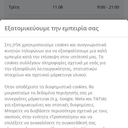
Τρίτη
11
.
08
9:00 - 21:00
Τετάρτη
12
.
08
9:00 - 21:00
Εξατομικεύουμε την εμπειρία σας
Πέμπτη
13
.
08
9:00 - 21:00
Στη JYSK χρησιμοποιούμε cookies και αναγνωριστικά
κινητών τηλεφώνων για να εξασφαλίσουμε μια καλή
Παρασκευή
14
.
08
9:00 - 21:00
εμπειρία κατά την επίσκεψη στον ιστότοπό μας. Τα
cookies συλλέγουν πληροφορίες σχετικά με εσάς για
την εξασφάλιση λειτουργικότητας, στατιστικών
Σάββατο
15
.
08
Κλειστό
στοιχείων και σχετικού μάρκετινγκ υλικού.
Όταν αποδέχεστε τα διαφημιστικά cookies, θα
Επικοινωνία
μοιραστούμε τα δεδομένα περιήγησής σας με
συνεργάτες μάρκετινγκ (π.χ. Google, Meta και TikTok)
ΕΠΙΚΟΙΝΩΝΙΑ ΜΕ ΤΗΝ ΕΞΥΠΗΡΕΤΗΣΗ ΠΕΛΑΤΩΝ
για εξατομικευμένες και στατικές διαφημίσεις.
Μπορείτε να διαβάσετε περισσότερα σχετικά με τους
σκοπούς στην ενότητα «Τροποποίηση» και να
επιλέξετε να ανακαλέσετε τη συγκατάθεσή σας