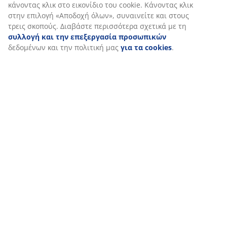
κάνοντας κλικ στο εικονίδιο του cookie. Κάνοντας κλικ
στην επιλογή «Αποδοχή όλων», συναινείτε και στους
47 ΧΡΟΝΙΑ ΜΕ ΕΞΑΙΡΕΤΙΚΕΣ ΠΡΟΣΦΟΡΕΣ
τρεις σκοπούς. Διαβάστε περισσότερα σχετικά με τη
Περισσότερα από 3600 καταστήματα παγκοσμίως σε 49
συλλογή και την επεξεργασία προσωπικών
χώρες.
δεδομένων και την πολιτική μας
για τα cookies
.
ΣΚΑΝΔΙΝΑΒΙΚΗ ΠΡΟΕΛΕΥΣΗ
Είμαστε παγκοσμίως γνωστοί για τη Σκανδιναβική μας
προέλευση. Έτος ιδρύσεως 1979, Δανία.
ΕΓΓΥΗΣΗ ΣΤΡΩΜΑΤΩΝ
25 χρόνια εγγύηση στα GOLD στρώματά μας.