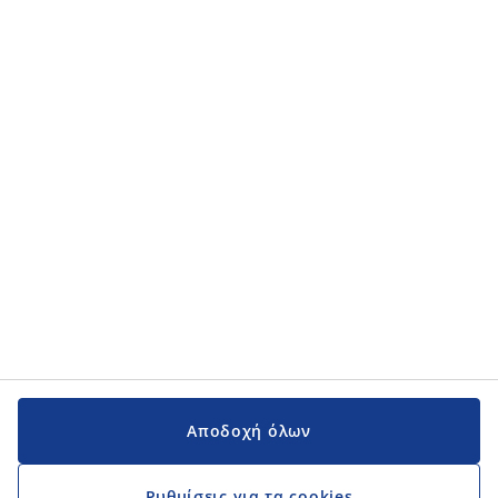
Κατηγορίες προϊόντων
Κατηγορίες προϊόντων
Εγχειρίδια και υποστήριξη
Εγχειρίδια και υποστήριξη
JYSK
JYSK
Κεντρικά Γραφεία
Ακολουθήστε τη JYSK
Αποδοχή όλων
Ρυθμίσεις για τα cookies