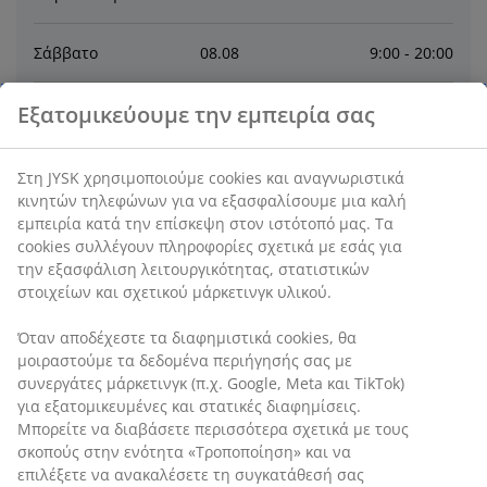
Σάββατο
08
.
08
9:00 - 20:00
Εξατομικεύουμε την εμπειρία σας
Κυριακή
09
.
08
Κλειστό
Δευτέρα
10
.
08
9:00 - 21:00
Στη JYSK χρησιμοποιούμε cookies και αναγνωριστικά
κινητών τηλεφώνων για να εξασφαλίσουμε μια καλή
εμπειρία κατά την επίσκεψη στον ιστότοπό μας. Τα
Τρίτη
11
.
08
9:00 - 21:00
cookies συλλέγουν πληροφορίες σχετικά με εσάς για
την εξασφάλιση λειτουργικότητας, στατιστικών
Τετάρτη
12
.
08
9:00 - 21:00
στοιχείων και σχετικού μάρκετινγκ υλικού.
Όταν αποδέχεστε τα διαφημιστικά cookies, θα
Επικοινωνία
μοιραστούμε τα δεδομένα περιήγησής σας με
συνεργάτες μάρκετινγκ (π.χ. Google, Meta και TikTok)
για εξατομικευμένες και στατικές διαφημίσεις.
ΕΠΙΚΟΙΝΩΝΙΑ ΜΕ ΤΗΝ ΕΞΥΠΗΡΕΤΗΣΗ ΠΕΛΑΤΩΝ
Μπορείτε να διαβάσετε περισσότερα σχετικά με τους
σκοπούς στην ενότητα «Τροποποίηση» και να
επιλέξετε να ανακαλέσετε τη συγκατάθεσή σας