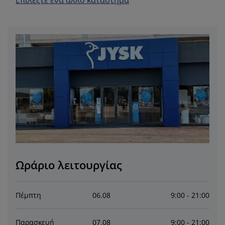
Επιλέξτε ένα άλλο κατάστημα
ροστασία επίπλων
ωτισμός εξωτερικού χώρου
εντόνια
κελετοί κρεβατιών
ωτισμός
άμπινγκ
τουλάπες
πoστρώματα κρεβατιού
ίδη σπιτιού
πίπλωση υπνοδωματίου
άβλες κρεβατιού
αιδικό δωμάτιο
αιδικά στρώματα
ώρος πλυντηρίου
αιδικά κρεβάτια
Ωράριο λειτουργίας
Πέμπτη
06
.
08
9:00 - 21:00
Παρασκευή
07
.
08
9:00 - 21:00