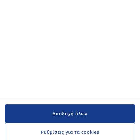
Κατηγορίες προϊόντων
Κατηγορίες προϊόντων
Εγχειρίδια και υποστήριξη
Εγχειρίδια και υποστήριξη
JYSK
JYSK
Κεντρικά Γραφεία
Ακολουθήστε τη JYSK
Αποδοχή όλων
Ρυθμίσεις για τα cookies