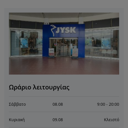
ροστασία επίπλων
ωτισμός εξωτερικού χώρου
εντόνια
κελετοί κρεβατιών
ωτισμός
άμπινγκ
τουλάπες
πoστρώματα κρεβατιού
ίδη σπιτιού
πίπλωση υπνοδωματίου
άβλες κρεβατιού
αιδικό δωμάτιο
αιδικά στρώματα
ώρος πλυντηρίου
αιδικά κρεβάτια
Ωράριο λειτουργίας
Σάββατο
08
.
08
9:00 - 20:00
Κυριακή
09
.
08
Κλειστό