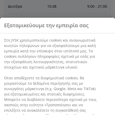
Δευτέρα
10
.
08
9:00 - 21:00
Τρίτη
11
.
08
9:00 - 21:00
Εξατομικεύουμε την εμπειρία σας
Τετάρτη
12
.
08
9:00 - 21:00
Στη JYSK χρησιμοποιούμε cookies και αναγνωριστικά
κινητών τηλεφώνων για να εξασφαλίσουμε μια καλή
Πέμπτη
13
.
08
9:00 - 21:00
εμπειρία κατά την επίσκεψη στον ιστότοπό μας. Τα
cookies συλλέγουν πληροφορίες σχετικά με εσάς για
την εξασφάλιση λειτουργικότητας, στατιστικών
Παρασκευή
14
.
08
9:00 - 21:00
στοιχείων και σχετικού μάρκετινγκ υλικού.
Όταν αποδέχεστε τα διαφημιστικά cookies, θα
Επικοινωνία
μοιραστούμε τα δεδομένα περιήγησής σας με
συνεργάτες μάρκετινγκ (π.χ. Google, Meta και TikTok)
ΕΠΙΚΟΙΝΩΝΙΑ ΜΕ ΤΗΝ ΕΞΥΠΗΡΕΤΗΣΗ ΠΕΛΑΤΩΝ
για εξατομικευμένες και στατικές διαφημίσεις.
Μπορείτε να διαβάσετε περισσότερα σχετικά με τους
σκοπούς στην ενότητα «Τροποποίηση» και να
επιλέξετε να ανακαλέσετε τη συγκατάθεσή σας