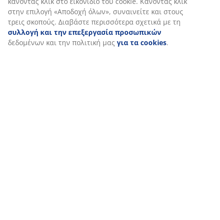
κάνοντας κλικ στο εικονίδιο του cookie. Κάνοντας κλικ
47 ΧΡΟΝΙΑ ΜΕ ΕΞΑΙΡΕΤΙΚΕΣ ΠΡΟΣΦΟΡΕΣ
στην επιλογή «Αποδοχή όλων», συναινείτε και στους
Περισσότερα από 3600 καταστήματα παγκοσμίως σε 49
τρεις σκοπούς. Διαβάστε περισσότερα σχετικά με τη
χώρες.
συλλογή και την επεξεργασία προσωπικών
δεδομένων και την πολιτική μας
για τα cookies
.
ΣΚΑΝΔΙΝΑΒΙΚΗ ΠΡΟΕΛΕΥΣΗ
Είμαστε παγκοσμίως γνωστοί για τη Σκανδιναβική μας
προέλευση. Έτος ιδρύσεως 1979, Δανία.
ΕΓΓΥΗΣΗ ΣΤΡΩΜΑΤΩΝ
25 χρόνια εγγύηση στα GOLD στρώματά μας.