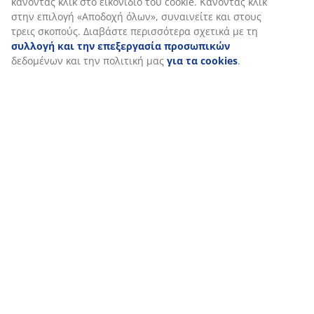
κάνοντας κλικ στο εικονίδιο του cookie. Κάνοντας κλικ
47 ΧΡΟΝΙΑ ΜΕ ΕΞΑΙΡΕΤΙΚΕΣ ΠΡΟΣΦΟΡΕΣ
στην επιλογή «Αποδοχή όλων», συναινείτε και στους
Περισσότερα από 3600 καταστήματα παγκοσμίως σε 49
τρεις σκοπούς. Διαβάστε περισσότερα σχετικά με τη
χώρες.
συλλογή και την επεξεργασία προσωπικών
δεδομένων και την πολιτική μας
για τα cookies
.
ΣΚΑΝΔΙΝΑΒΙΚΗ ΠΡΟΕΛΕΥΣΗ
Είμαστε παγκοσμίως γνωστοί για τη Σκανδιναβική μας
προέλευση. Έτος ιδρύσεως 1979, Δανία.
ΕΓΓΥΗΣΗ ΣΤΡΩΜΑΤΩΝ
25 χρόνια εγγύηση στα GOLD στρώματά μας.