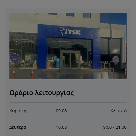
ροστασία επίπλων
ωτισμός εξωτερικού χώρου
εντόνια
κελετοί κρεβατιών
ωτισμός
άμπινγκ
τουλάπες
πoστρώματα κρεβατιού
ίδη σπιτιού
πίπλωση υπνοδωματίου
άβλες κρεβατιού
αιδικό δωμάτιο
αιδικά στρώματα
ώρος πλυντηρίου
αιδικά κρεβάτια
Ωράριο λειτουργίας
Κυριακή
09
.
08
Κλειστό
Δευτέρα
10
.
08
9:00 - 21:00