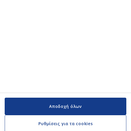
Κατηγορίες προϊόντων
Κατηγορίες προϊόντων
Εγχειρίδια και υποστήριξη
Εγχειρίδια και υποστήριξη
JYSK
JYSK
Κεντρικά Γραφεία
Ακολουθήστε τη JYSK
Αποδοχή όλων
Ρυθμίσεις για τα cookies