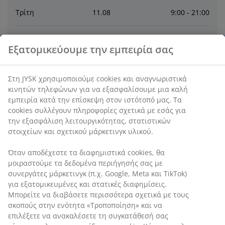
Τρίτη
11
.
08
9:00 - 21:00
Τετάρτη
12
.
08
9:00 - 21:00
Εξατομικεύουμε την εμπειρία σας
Πέμπτη
13
.
08
9:00 - 21:00
Στη JYSK χρησιμοποιούμε cookies και αναγνωριστικά
κινητών τηλεφώνων για να εξασφαλίσουμε μια καλή
Παρασκευή
14
.
08
9:00 - 21:00
εμπειρία κατά την επίσκεψη στον ιστότοπό μας. Τα
cookies συλλέγουν πληροφορίες σχετικά με εσάς για
την εξασφάλιση λειτουργικότητας, στατιστικών
Σάββατο
15
.
08
Κλειστό
στοιχείων και σχετικού μάρκετινγκ υλικού.
Όταν αποδέχεστε τα διαφημιστικά cookies, θα
Επικοινωνία
μοιραστούμε τα δεδομένα περιήγησής σας με
συνεργάτες μάρκετινγκ (π.χ. Google, Meta και TikTok)
ΕΠΙΚΟΙΝΩΝΙΑ ΜΕ ΤΗΝ ΕΞΥΠΗΡΕΤΗΣΗ ΠΕΛΑΤΩΝ
για εξατομικευμένες και στατικές διαφημίσεις.
Μπορείτε να διαβάσετε περισσότερα σχετικά με τους
σκοπούς στην ενότητα «Τροποποίηση» και να
επιλέξετε να ανακαλέσετε τη συγκατάθεσή σας