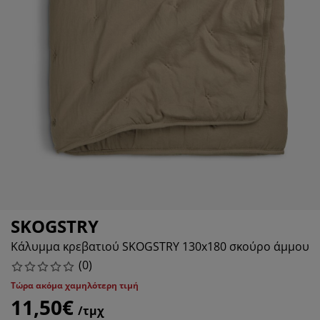
οστασία επίπλων
τισμός εξωτερικού χώρου
ντόνια
ελετοί κρεβατιών
τισμός
μπινγκ
ουλάπες
oστρώματα κρεβατιού
δη σπιτιού
ίπλωση υπνοδωματίου
βλες κρεβατιού
ιδικό δωμάτιο
ιδικά στρώματα
ρος πλυντηρίου
ιδικά κρεβάτια
SKOGSTRY
Κάλυμμα κρεβατιού SKOGSTRY 130x180 σκούρο άμμου
(
0
)
Τώρα ακόμα χαμηλότερη τιμή
11,50€
/τμχ