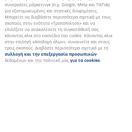
Αποστολή
Στη JYSK χρησιμοποιούμε cookies και αναγνωριστικά κινητών
τηλεφώνων για να εξασφαλίσουμε μια καλή εμπειρία κατά
την επίσκεψη στον ιστότοπό μας. Τα cookies συλλέγουν
πληροφορίες σχετικά με εσάς για την εξασφάλιση
λειτουργικότητας, στατιστικών στοιχείων και σχετικού
μάρκετινγκ υλικού.
Όταν αποδέχεστε τα διαφημιστικά cookies, θα μοιραστούμε τα
δεδομένα περιήγησής σας με συνεργάτες μάρκετινγκ (π.χ.
Google, Meta και TikTok) για εξατομικευμένες και στατικές
διαφημίσεις. Μπορείτε να διαβάσετε περισσότερα σχετικά με
τους σκοπούς στην ενότητα «Τροποποίηση» και να επιλέξετε
να ανακαλέσετε τη συγκατάθεσή σας κάνοντας κλικ στο
εικονίδιο του cookie. Κάνοντας κλικ στην επιλογή «Αποδοχή
όλων», συναινείτε και στους τρεις σκοπούς. Διαβάστε
περισσότερα σχετικά με τη
συλλογή και την επεξεργασία
προσωπικών
δεδομένων και την πολιτική μας
για τα
cookies
.