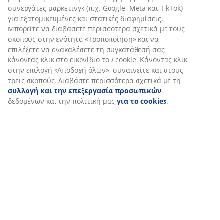
Αποστολή
Εξατομικεύουμε την εμπειρία σας
Στη JYSK χρησιμοποιούμε cookies και αναγνωριστικά κινητών
τηλεφώνων για να εξασφαλίσουμε μια καλή εμπειρία κατά την
επίσκεψη στον ιστότοπό μας. Τα cookies συλλέγουν πληροφορί
σχετικά με εσάς για την εξασφάλιση λειτουργικότητας, στατισ
στοιχείων και σχετικού μάρκετινγκ υλικού.
Όταν αποδέχεστε τα διαφημιστικά cookies, θα μοιραστούμε τα
δεδομένα περιήγησής σας με συνεργάτες μάρκετινγκ (π.χ. Googl
Meta και TikTok) για εξατομικευμένες και στατικές διαφημίσεις.
Μπορείτε να διαβάσετε περισσότερα σχετικά με τους σκοπούς 
ενότητα «Τροποποίηση» και να επιλέξετε να ανακαλέσετε τη
συγκατάθεσή σας κάνοντας κλικ στο εικονίδιο του cookie. Κάνο