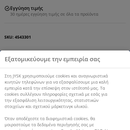
Εγγύηση τιμής
30 ημέρες εγγύηση τιμής σε όλα τα προϊόντα
SKU: 4543301
Εξατομικεύουμε την εμπειρία σας
Χαρακτηριστικά προϊόντος
Στη JYSK χρησιμοποιούμε cookies και αναγνωριστικά
κινητών τηλεφώνων για να εξασφαλίσουμε μια καλή
Αξιολογήσεις
εμπειρία κατά την επίσκεψη στον ιστότοπό μας. Τα
cookies συλλέγουν πληροφορίες σχετικά με εσάς για
(
6
)
την εξασφάλιση λειτουργικότητας, στατιστικών
στοιχείων και σχετικού μάρκετινγκ υλικού.
Αποστολή
Όταν αποδέχεστε τα διαφημιστικά cookies, θα
μοιραστούμε τα δεδομένα περιήγησής σας με