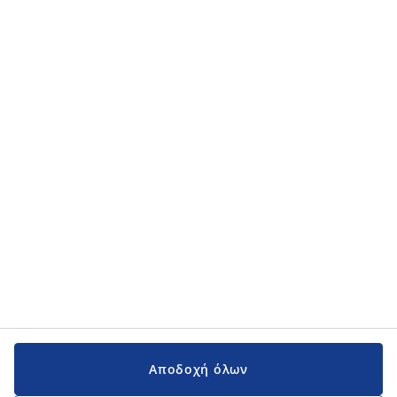
Κατηγορίες προϊόντων
Κατηγορίες προϊόντων
Εγχειρίδια και υποστήριξη
Εγχειρίδια και υποστήριξη
JYSK
JYSK
Κεντρικά Γραφεία
Ακολουθήστε τη JYSK
Αποδοχή όλων