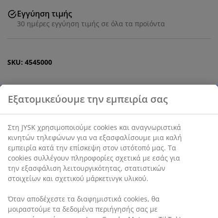
Εγγύηση τιμής
30 ημέρες εγγύηση τιμής σε όλα τα προϊόντα
SKU: 4545000
Εξατομικεύουμε την εμπειρία σας
Χαρακτηριστικά προϊόντος
Στη JYSK χρησιμοποιούμε cookies και αναγνωριστικά
κινητών τηλεφώνων για να εξασφαλίσουμε μια καλή
Αξιολογήσεις
εμπειρία κατά την επίσκεψη στον ιστότοπό μας. Τα
cookies συλλέγουν πληροφορίες σχετικά με εσάς για
(
2
)
την εξασφάλιση λειτουργικότητας, στατιστικών
στοιχείων και σχετικού μάρκετινγκ υλικού.
Αποστολή
Όταν αποδέχεστε τα διαφημιστικά cookies, θα
μοιραστούμε τα δεδομένα περιήγησής σας με