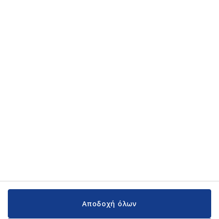
Κατηγορίες προϊόντων
Κατηγορίες προϊόντων
Εγχειρίδια και υποστήριξη
Εγχειρίδια και υποστήριξη
JYSK
JYSK
Κεντρικά Γραφεία
Ακολουθήστε τη JYSK
Αποδοχή όλων