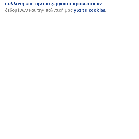
Εξατομικεύουμε την εμπειρία σας
Στη JYSK χρησιμοποιούμε cookies και αναγνωριστικά κινητών 
εξασφαλίσουμε μια καλή εμπειρία κατά την επίσκεψη στον ιστό
συλλέγουν πληροφορίες σχετικά με εσάς για την εξασφάλιση λε
στατιστικών στοιχείων και σχετικού μάρκετινγκ υλικού.