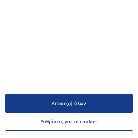
Κατηγορίες προϊόντων
Εγχειρίδια και υποστήριξη
Εγχειρίδια και υποστήριξη
JYSK
JYSK
Κεντρικά Γραφεία
Ακολουθήστε τη JYSK