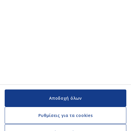
Κατηγορίες προϊόντων
Εγχειρίδια και υποστήριξη
Εγχειρίδια και υποστήριξη
JYSK
JYSK
Κεντρικά Γραφεία
Ακολουθήστε τη JYSK