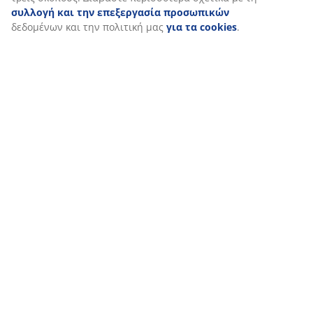
Όταν αποδέχεστε τα διαφημιστικά cookies, θα μοιραστούμε τα
δεδομένα περιήγησής σας με συνεργάτες μάρκετινγκ (π.χ. Googl
Meta και TikTok) για εξατομικευμένες και στατικές διαφημίσεις.
Μπορείτε να διαβάσετε περισσότερα σχετικά με τους σκοπούς
στην ενότητα «Τροποποίηση» και να επιλέξετε να ανακαλέσετε 
συγκατάθεσή σας κάνοντας κλικ στο εικονίδιο του cookie.
Κάνοντας κλικ στην επιλογή «Αποδοχή όλων», συναινείτε και
στους τρεις σκοπούς. Διαβάστε περισσότερα σχετικά με τη
συλλογή και την επεξεργασία προσωπικών
δεδομένων και τ
πολιτική μας
για τα cookies
.