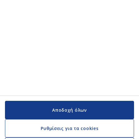
Κατηγορίες προϊόντων
Κατηγορίες προϊόντων
Εγχειρίδια και υποστήριξη
Εγχειρίδια και υποστήριξη
JYSK
JYSK
Κεντρικά Γραφεία
Ακολουθήστε τη JYSK