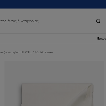
Ανα
Έμπν
πεζομάντηλο HEIFRYTLE 140x240 λευκό
50%