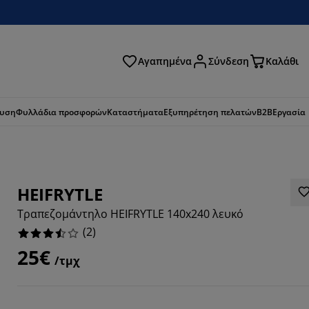
Αγαπημένα
Σύνδεση
Καλάθι
ζήτηση
ευση
Φυλλάδια προσφορών
Καταστήματα
Εξυπηρέτηση πελατών
B2B
Εργασία
HEIFRYTLE
Τραπεζομάντηλο HEIFRYTLE 140x240 λευκό
(
2
)
25€
/τμχ