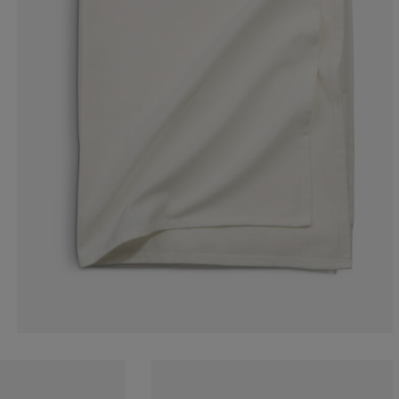
0%
0%
50%
0%