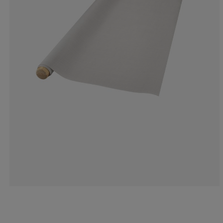
0%
5.88235294117
0%
64.7058823529