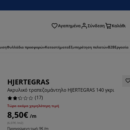
Αγαπημένα
Σύνδεση
Καλάθι
ζήτηση
ευση
Φυλλάδια προσφορών
Καταστήματα
Εξυπηρέτηση πελατών
B2B
Εργασία
HJERTEGRAS
Ακρυλικό τραπεζομάντηλο HJERTEGRAS 140 γκρι
(
17
)
Τώρα ακόμα χαμηλότερη τιμή
8,50€
/m
2355%
(
6,07€ /m2
)
Προηγούμενη τιμή: 9€ /m