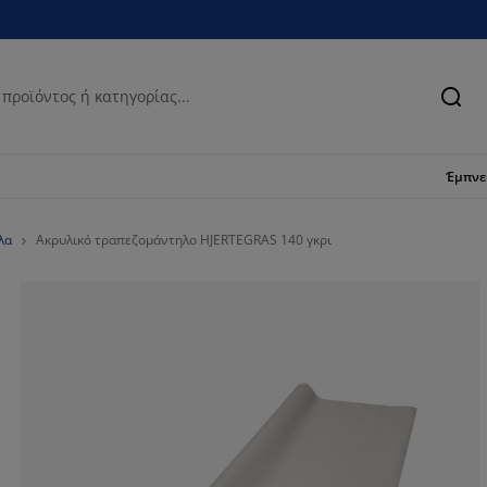
Ανα
Έμπν
λα
Ακρυλικό τραπεζομάντηλο HJERTEGRAS 140 γκρι
29.41176470588