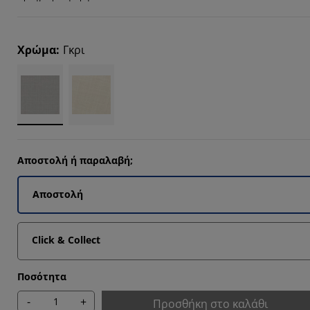
647%
Χρώμα
:
Γκρι
4117%
Αποστολή ή παραλαβή;
Αποστολή
Click & Collect
Ποσότητα
-
+
Προσθήκη στο καλάθι