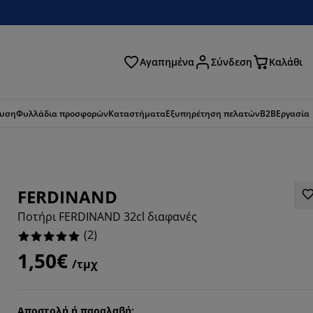
Αγαπημένα
Σύνδεση
Καλάθι
ζήτηση
ευση
Φυλλάδια προσφορών
Καταστήματα
Εξυπηρέτηση πελατών
B2B
Εργασία
FERDINAND
Ποτήρι FERDINAND 32cl διαφανές
(
2
)
1,50€
/τμχ
Αποστολή ή παραλαβή;