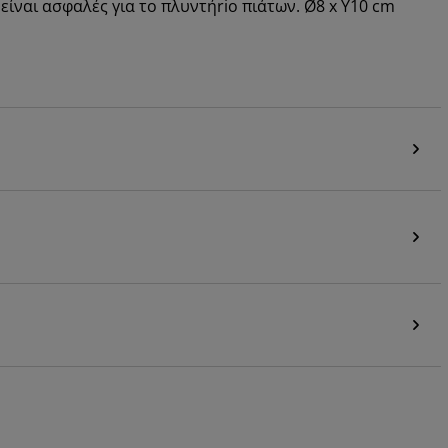
 είναι ασφαλές για το πλυντήrio πιάτων. Ø8 x Υ10 cm