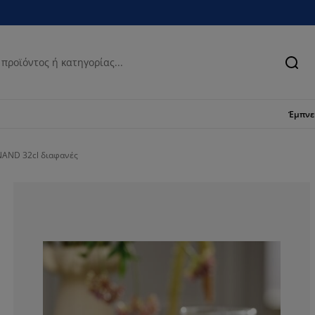
Ανα
Έμπν
NAND 32cl διαφανές
100%