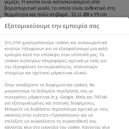
γεμίζει. Η κούπα είναι κατασκευασμένη από
βοριοπυριτικό γυαλί, το οποίο είναι ανθεκτικό στη
θερμότητα και πολύ στιβαρό . 32 cl. Ø8 x Υ9 cm
SKU: 4912710
Εξατομικεύουμε την εμπειρία σας
Χαρακτηριστικά προϊόντος
Στη JYSK χρησιμοποιούμε cookies και αναγνωριστικά
κινητών τηλεφώνων για να εξασφαλίσουμε μια καλή
εμπειρία κατά την επίσκεψη στον ιστότοπό μας. Τα
Αξιολογήσεις
cookies συλλέγουν πληροφορίες σχετικά με εσάς για την
(
8
)
εξασφάλιση λειτουργικότητας, στατιστικών στοιχείων και
σχετικού μάρκετινγκ υλικού.
Όταν αποδέχεστε τα διαφημιστικά cookies, θα
Αποστολή
μοιραστούμε τα δεδομένα περιήγησής σας με συνεργάτες
μάρκετινγκ (π.χ. Google, Meta και TikTok) για
εξατομικευμένες και στατικές διαφημίσεις. Μπορείτε να