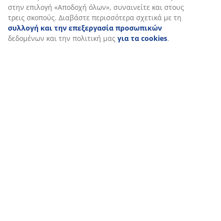
διαβάσετε περισσότερα σχετικά με τους σκοπούς στην
ενότητα «Τροποποίηση» και να επιλέξετε να ανακαλέσετε
τη συγκατάθεσή σας κάνοντας κλικ στο εικονίδιο του
cookie. Κάνοντας κλικ στην επιλογή «Αποδοχή όλων»,
συναινείτε και στους τρεις σκοπούς. Διαβάστε
περισσότερα σχετικά με τη
συλλογή και την
επεξεργασία προσωπικών
δεδομένων και την πολιτική
μας
για τα cookies
.