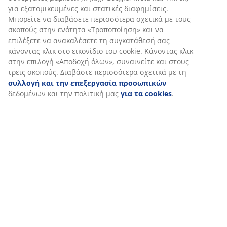
Εξατομικεύουμε την εμπειρία σας
Στη JYSK χρησιμοποιούμε cookies και αναγνωριστικά κινητών
τηλεφώνων για να εξασφαλίσουμε μια καλή εμπειρία κατά την
επίσκεψη στον ιστότοπό μας. Τα cookies συλλέγουν πληροφορί
σχετικά με εσάς για την εξασφάλιση λειτουργικότητας, στατισ
στοιχείων και σχετικού μάρκετινγκ υλικού.
Όταν αποδέχεστε τα διαφημιστικά cookies, θα μοιραστούμε τα
δεδομένα περιήγησής σας με συνεργάτες μάρκετινγκ (π.χ. Googl
Meta και TikTok) για εξατομικευμένες και στατικές διαφημίσεις.
Μπορείτε να διαβάσετε περισσότερα σχετικά με τους σκοπούς 
ενότητα «Τροποποίηση» και να επιλέξετε να ανακαλέσετε τη
συγκατάθεσή σας κάνοντας κλικ στο εικονίδιο του cookie. Κάνο
κλικ στην επιλογή «Αποδοχή όλων», συναινείτε και στους τρεις
σκοπούς. Διαβάστε περισσότερα σχετικά με τη
συλλογή και τη