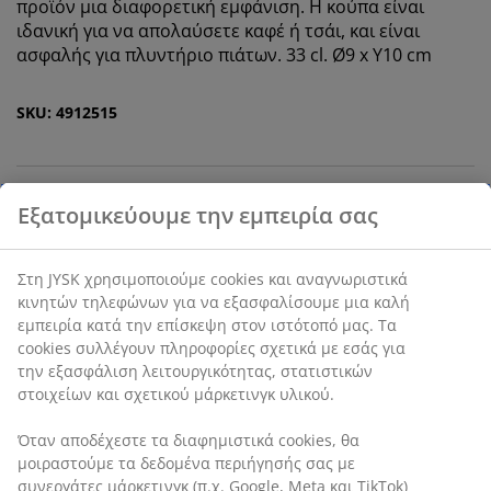
προϊόν μια διαφορετική εμφάνιση. Η κούπα είναι
ιδανική για να απολαύσετε καφέ ή τσάι, και είναι
ασφαλής για πλυντήριο πιάτων. 33 cl. Ø9 x Υ10 cm
SKU: 4912515
Χαρακτηριστικά προϊόντος
Αξιολογήσεις
(
5
)
Αποστολή