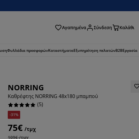
Αγαπημένα
Σύνδεση
Καλάθι
ζήτηση
ευση
Φυλλάδια προσφορών
Καταστήματα
Εξυπηρέτηση πελατών
B2B
Εργασία
NORRING
Καθρέφτης NORRING 48x180 μπαμπού
(
5
)
-31%
75€
/τμχ
109€ /τμχ