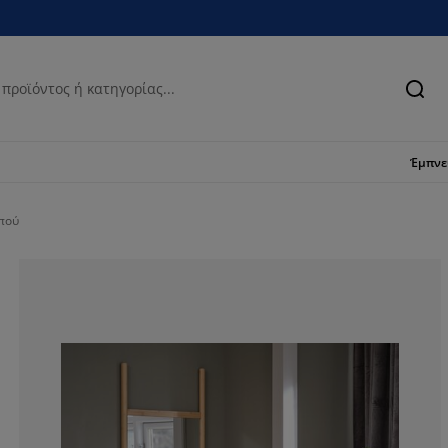
Ανα
Έμπν
πού
100%