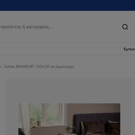
Ανα
Έμπν
Χαλάκι BROKKURT 160x230 σκ.άμμου/γκρι
45%