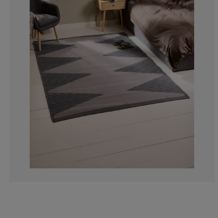
25%
5%
5%
20%