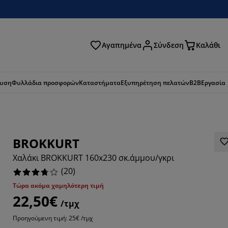
Αγαπημένα
Σύνδεση
Καλάθι
ζήτηση
ευση
Φυλλάδια προσφορών
Καταστήματα
Εξυπηρέτηση πελατών
B2B
Εργασία
BROKKURT
Χαλάκι BROKKURT 160x230 σκ.άμμου/γκρι
(
20
)
Τώρα ακόμα χαμηλότερη τιμή
22,50€
/τμχ
Προηγούμενη τιμή: 25€ /τμχ