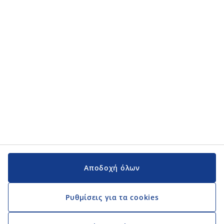
Κατηγορίες προϊόντων
Εγχειρίδια και υποστήριξη
Εγχειρίδια και υποστήριξη
JYSK
JYSK
Κεντρικά Γραφεία
Ακολουθήστε τη JYSK