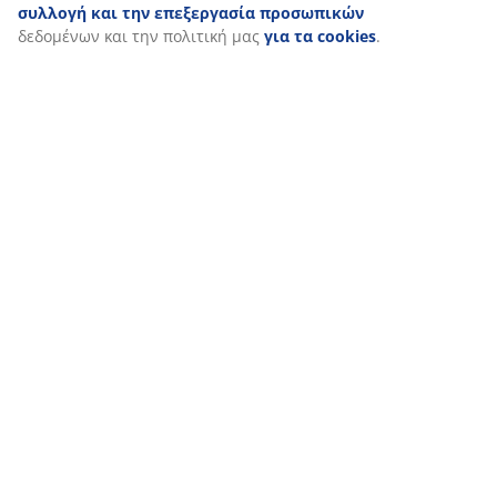
Google, Meta και TikTok) για εξατομικευμένες και στατικές
διαφημίσεις. Μπορείτε να διαβάσετε περισσότερα σχετικά με
τους σκοπούς στην ενότητα «Τροποποίηση» και να επιλέξετε
να ανακαλέσετε τη συγκατάθεσή σας κάνοντας κλικ στο
εικονίδιο του cookie. Κάνοντας κλικ στην επιλογή «Αποδοχή
όλων», συναινείτε και στους τρεις σκοπούς. Διαβάστε
περισσότερα σχετικά με τη
συλλογή και την επεξεργασία
προσωπικών
δεδομένων και την πολιτική μας
για τα
cookies
.