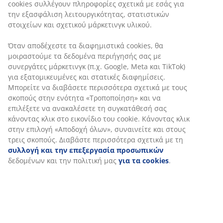
φωτεινότητας και χρονοδιακόπτη. Δεν περιλ.
μπαταρίες. Ø16 x Υ25 cm
SKU: 4912436
Σημάνσεις
Χαρακτηριστικά προϊόντος
Αξιολογήσεις
(
40
)
Αποστολή