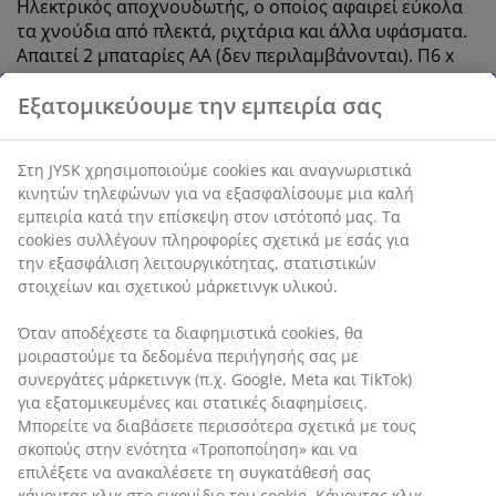
Ηλεκτρικός αποχνουδωτής, ο οποίος αφαιρεί εύκολα
τα χνούδια από πλεκτά, ριχτάρια και άλλα υφάσματα.
Απαιτεί 2 μπαταρίες AA (δεν περιλαμβάνονται). Π6 x
Μ78 x Υ14 cm
SKU: 4912774
Χαρακτηριστικά προϊόντος
Αξιολογήσεις
Εξατομικεύουμε την εμπειρία σας
(
104
)
Στη JYSK χρησιμοποιούμε cookies και αναγνωριστικά κινητών
τηλεφώνων για να εξασφαλίσουμε μια καλή εμπειρία κατά την
Αποστολή
επίσκεψη στον ιστότοπό μας. Τα cookies συλλέγουν πληροφορί
σχετικά με εσάς για την εξασφάλιση λειτουργικότητας,