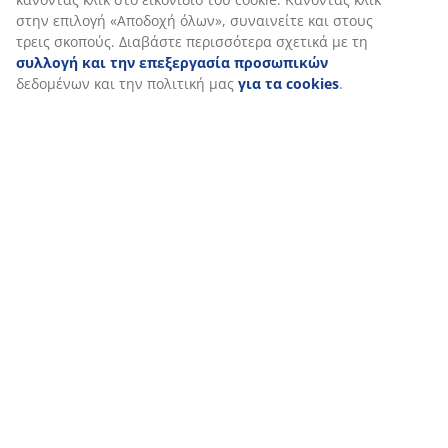
στατιστικών στοιχείων και σχετικού μάρκετινγκ υλικού.
Όταν αποδέχεστε τα διαφημιστικά cookies, θα μοιραστούμε τα
δεδομένα περιήγησής σας με συνεργάτες μάρκετινγκ (π.χ. Googl
Meta και TikTok) για εξατομικευμένες και στατικές διαφημίσεις.
Μπορείτε να διαβάσετε περισσότερα σχετικά με τους σκοπούς
στην ενότητα «Τροποποίηση» και να επιλέξετε να ανακαλέσετε
τη συγκατάθεσή σας κάνοντας κλικ στο εικονίδιο του cookie.
Κάνοντας κλικ στην επιλογή «Αποδοχή όλων», συναινείτε και
στους τρεις σκοπούς. Διαβάστε περισσότερα σχετικά με τη
συλλογή και την επεξεργασία προσωπικών
δεδομένων και τ
πολιτική μας
για τα cookies
.