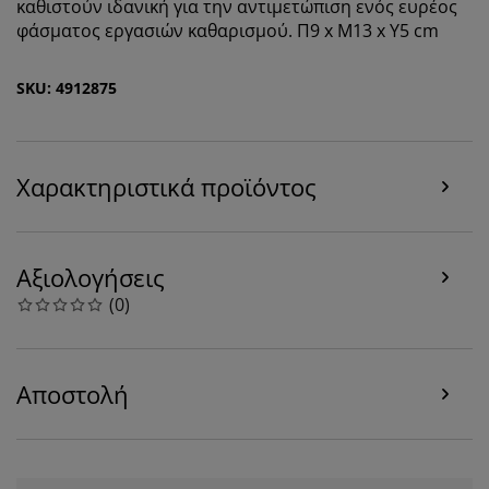
καθιστούν ιδανική για την αντιμετώπιση ενός ευρέος
φάσματος εργασιών καθαρισμού. Π9 x Μ13 x Υ5 cm
SKU: 4912875
Χαρακτηριστικά προϊόντος
Εξατομικεύουμε την εμπειρία σας
Στη JYSK χρησιμοποιούμε cookies και αναγνωριστικά
Αξιολογήσεις
κινητών τηλεφώνων για να εξασφαλίσουμε μια καλή
(
0
)
εμπειρία κατά την επίσκεψη στον ιστότοπό μας. Τα
cookies συλλέγουν πληροφορίες σχετικά με εσάς για
την εξασφάλιση λειτουργικότητας, στατιστικών
στοιχείων και σχετικού μάρκετινγκ υλικού.
Αποστολή
Όταν αποδέχεστε τα διαφημιστικά cookies, θα
μοιραστούμε τα δεδομένα περιήγησής σας με
συνεργάτες μάρκετινγκ (π.χ. Google, Meta και TikTok)