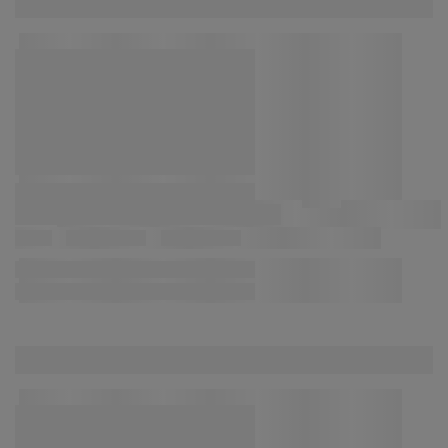
για εξατομικευμένες και στατικές διαφημίσεις.
Μπορείτε να διαβάσετε περισσότερα σχετικά με τους
σκοπούς στην ενότητα «Τροποποίηση» και να
επιλέξετε να ανακαλέσετε τη συγκατάθεσή σας
κάνοντας κλικ στο εικονίδιο του cookie. Κάνοντας κλικ
στην επιλογή «Αποδοχή όλων», συναινείτε και στους
τρεις σκοπούς. Διαβάστε περισσότερα σχετικά με τη
συλλογή και την επεξεργασία προσωπικών
δεδομένων και την πολιτική μας
για τα cookies
.