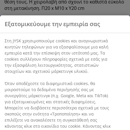
θέση τους. Η χειρολαβή από σχοινί το καθιστά εύκολο
στη μετακίνηση. Π20 x Μ10 x Υ20 cm
SKU: 4912106
Χαρακτηριστικά προϊόντος
Αξιολογήσεις
Εξατομικεύουμε την εμπειρία σας
(
47
)
Στη JYSK χρησιμοποιούμε cookies και αναγνωριστικά κινητών
τηλεφώνων για να εξασφαλίσουμε μια καλή εμπειρία κατά την
Αποστολή
επίσκεψη στον ιστότοπό μας. Τα cookies συλλέγουν
πληροφορίες σχετικά με εσάς για την εξασφάλιση
λειτουργικότητας, στατιστικών στοιχείων και σχετικού
μάρκετινγκ υλικού.