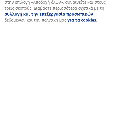
Όταν αποδέχεστε τα διαφημιστικά cookies, θα μοιραστούμε τα
δεδομένα περιήγησής σας με συνεργάτες μάρκετινγκ (π.χ.
Google, Meta και TikTok) για εξατομικευμένες και στατικές
διαφημίσεις. Μπορείτε να διαβάσετε περισσότερα σχετικά με
τους σκοπούς στην ενότητα «Τροποποίηση» και να επιλέξετε να
ανακαλέσετε τη συγκατάθεσή σας κάνοντας κλικ στο εικονίδιο
του cookie. Κάνοντας κλικ στην επιλογή «Αποδοχή όλων»,
συναινείτε και στους τρεις σκοπούς. Διαβάστε περισσότερα
σχετικά με τη
συλλογή και την επεξεργασία προσωπικών
δεδομένων και την πολιτική μας
για τα cookies
.